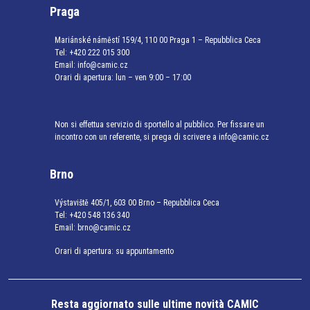
Praga
Mariánské náměstí 159/4, 110 00 Praga 1 – Repubblica Ceca
Tel:
+420 222 015 300
Email:
info@camic.cz
Orari di apertura: lun – ven 9:00 – 17:00
Non si effettua servizio di sportello al pubblico. Per fissare un
incontro con un referente, si prega di scrivere a info@camic.cz
Brno
Výstaviště 405/1, 603 00 Brno – Repubblica Ceca
Tel:
+420 548 136 340
Email:
brno@camic.cz
Orari di apertura: su appuntamento
Resta aggiornato sulle ultime novità CAMIC