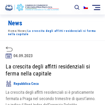
News
La Camera
Home
/
News
/
La crescita degli affitti residenziali si ferma
News
nella capitale
Eventi
Sviluppo Mercato
04.09.2023
Soci
La crescita degli affitti residenziali si
ferma nella capitale
Partner
Repubblica Ceca
Progetti
La crescita degli affitti residenziali si è praticamente
Area riservata
fermata a Praga nel secondo trimestre di quest’anno.
Lo indica il Rent Index dell’agenzia Deloitte.