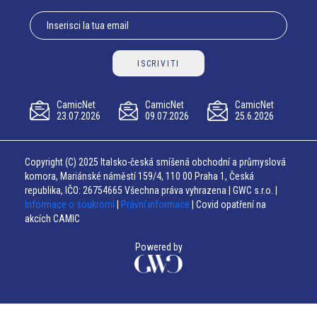
ISCRIVITI
CamicNet
CamicNet
CamicNet
23.07.2026
09.07.2026
25.6.2026
Copyright (C) 2025 Italsko-česká smíšená obchodní a průmyslová
komora, Mariánské náměstí 159/4, 110 00 Praha 1, Česká
republika, IČO: 26754665 Všechna práva vyhrazena | GWC s.r.o. |
Informace o soukromí
|
Právní informace
| Covid opatření na
akcích CAMIC
Powered by