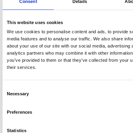
Consent
Details
Abo
This website uses cookies
We use cookies to personalise content and ads, to provide s
La Škoda avvia la produzione del suo SUV Peaq
media features and to analyse our traffic. We also share info
about your use of our site with our social media, advertising 
Repubblica Ceca
analytics partners who may combine it with other information
you’ve provided to them or that they’ve collected from your u
their services.
Consent
Necessary
Selection
Preferences
Statistics