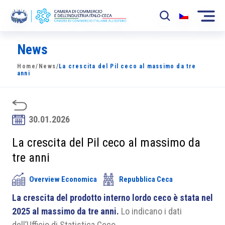
News
La Camera
Home
/
News
/
La crescita del Pil ceco al massimo da tre
News
anni
Eventi
Sviluppo Mercato
30.01.2026
Soci
La crescita del Pil ceco al massimo da
tre anni
Partner
Overview Economica
Repubblica Ceca
Progetti
La crescita del prodotto interno lordo ceco è stata nel
Area riservata
2025 al massimo da tre anni.
Lo indicano i dati
dell’Ufficio di Statistica Ceco.