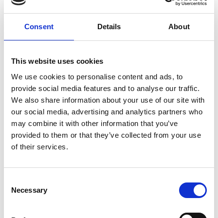
L’interscambio Italia – Repubblica ha superato
nel primo semestre i dieci miliardi di euro
Consent
Details
About
Interviste
Overview Economica
This website uses cookies
Repubblica Ceca
We use cookies to personalise content and ads, to
provide social media features and to analyse our traffic.
We also share information about your use of our site with
our social media, advertising and analytics partners who
may combine it with other information that you’ve
provided to them or that they’ve collected from your use
of their services.
Consent
Necessary
Selection