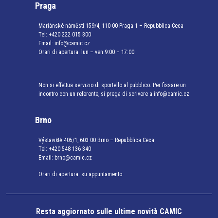
Praga
Mariánské náměstí 159/4, 110 00 Praga 1 – Repubblica Ceca
Tel:
+420 222 015 300
Email:
info@camic.cz
Orari di apertura: lun – ven 9:00 – 17:00
Non si effettua servizio di sportello al pubblico. Per fissare un
incontro con un referente, si prega di scrivere a info@camic.cz
Brno
Výstaviště 405/1, 603 00 Brno – Repubblica Ceca
Tel:
+420 548 136 340
Email:
brno@camic.cz
Orari di apertura: su appuntamento
Resta aggiornato sulle ultime novità CAMIC