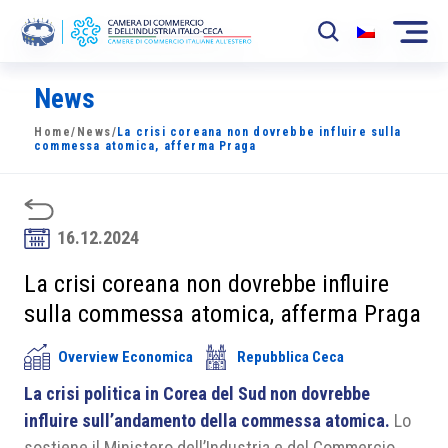
News
La Camera
Home
/
News
/
La crisi coreana non dovrebbe influire sulla
News
commessa atomica, afferma Praga
Eventi
Sviluppo Mercato
16.12.2024
Soci
La crisi coreana non dovrebbe influire
sulla commessa atomica, afferma Praga
Partner
Overview Economica
Repubblica Ceca
Progetti
La crisi politica in Corea del Sud non dovrebbe
Area riservata
influire sull’andamento della commessa atomica.
Lo
sostiene il Ministero dell’Industria e del Commercio