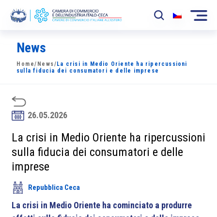
News
La Camera
Home
/
News
/
La crisi in Medio Oriente ha ripercussioni
News
sulla fiducia dei consumatori e delle imprese
Eventi
Sviluppo Mercato
26.05.2026
Soci
La crisi in Medio Oriente ha ripercussioni
sulla fiducia dei consumatori e delle
Partner
imprese
Progetti
Repubblica Ceca
Area riservata
La crisi in Medio Oriente ha cominciato a produrre