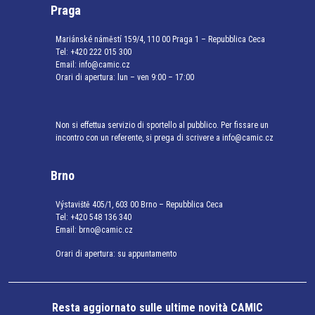
Praga
Mariánské náměstí 159/4, 110 00 Praga 1 – Repubblica Ceca
Tel:
+420 222 015 300
Email:
info@camic.cz
Orari di apertura: lun – ven 9:00 – 17:00
Non si effettua servizio di sportello al pubblico. Per fissare un
incontro con un referente, si prega di scrivere a info@camic.cz
Brno
Výstaviště 405/1, 603 00 Brno – Repubblica Ceca
Tel:
+420 548 136 340
Email:
brno@camic.cz
Orari di apertura: su appuntamento
Resta aggiornato sulle ultime novità CAMIC