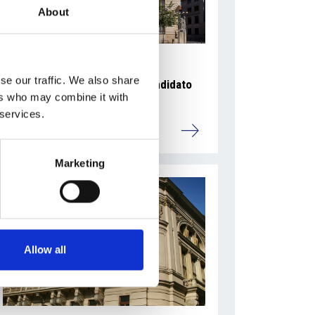
About
se our traffic. We also share
Ano 2011 schiera un nuovo candidato
ers who may combine it with
sindaco a Praga
 services.
Repubblica Ceca
Marketing
Allow all