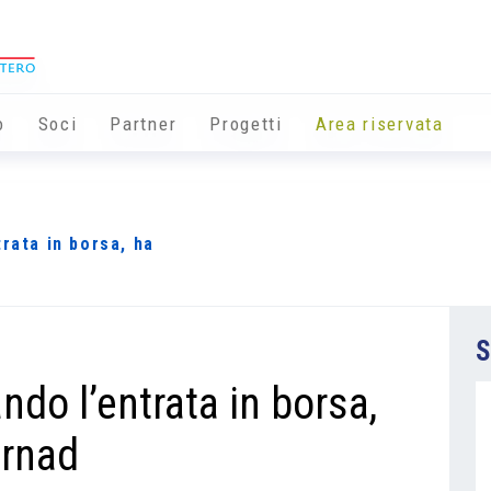
o
Soci
Partner
Progetti
Area riservata
rata in borsa, ha
S
ndo l’entrata in borsa,
trnad