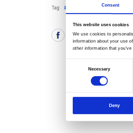
Consent
Tag:
#borsa
#CzechoslovakGroup
This website uses cookies
We use cookies to personalis
information about your use of
other information that you’ve
Consent
Necessary
Selection
Deny