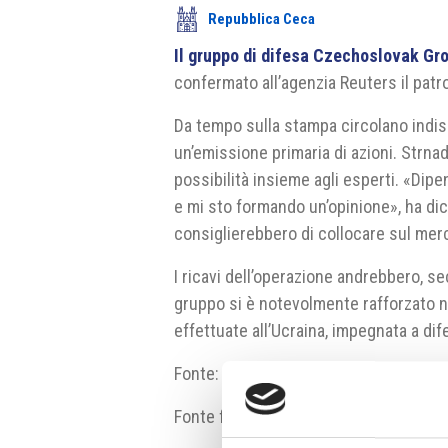
Repubblica Ceca
Il gruppo di difesa Czechoslovak Gro
confermato all’agenzia
Reuters
il patr
Da tempo sulla stampa circolano indi
un’emissione primaria di azioni. Strn
possibilità insieme agli esperti. «Dipe
e mi sto formando un’opinione», ha dic
consiglierebbero di collocare sul merc
I ricavi dell’operazione andrebbero, se
gruppo si è notevolmente rafforzato ne
effettuate all’Ucraina, impegnata a di
Fonte:
www.reuters.com
Fonte fotografia: Wikimedia