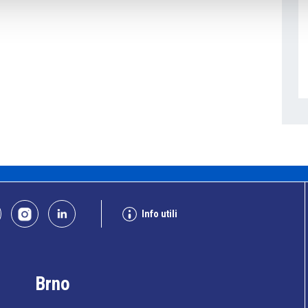
Info utili
Brno