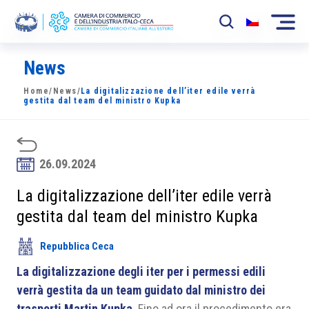
News
La Camera
Home
/
News
/
La digitalizzazione dell’iter edile verrà
News
gestita dal team del ministro Kupka
Eventi
Sviluppo Mercato
26.09.2024
Soci
La digitalizzazione dell’iter edile verrà
gestita dal team del ministro Kupka
Partner
Repubblica Ceca
Progetti
La digitalizzazione degli iter per i permessi edili
Area riservata
verrà gestita da un team guidato dal ministro dei
trasporti Martin Kupka
. Fino ad ora il procedimento era