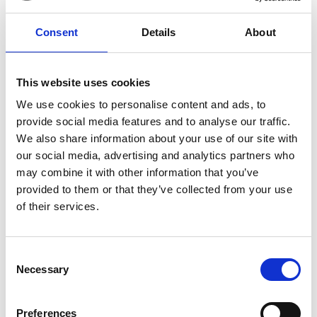
Consent
Details
About
7 Agosto 2026
This website uses cookies
Nel primo semestre è aumentata fortemente la
costruzione di nuove abitazioni
We use cookies to personalise content and ads, to
provide social media features and to analyse our traffic.
Repubblica Ceca
We also share information about your use of our site with
our social media, advertising and analytics partners who
may combine it with other information that you’ve
provided to them or that they’ve collected from your use
of their services.
Consent
Necessary
Selection
Preferences