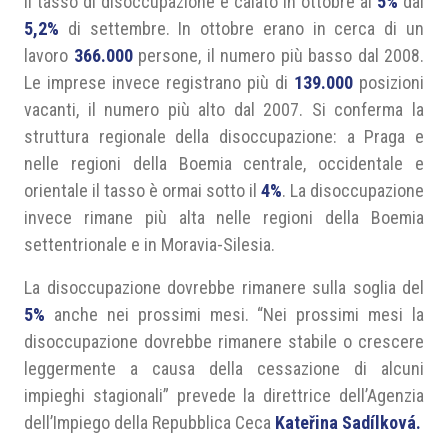
Il tasso di disoccupazione è calato in ottobre al
5%
dal
5,2%
di settembre. In ottobre erano in cerca di un
lavoro
366.000
persone, il numero più basso dal 2008.
Le imprese invece registrano più di
139.000
posizioni
vacanti, il numero più alto dal 2007. Si conferma la
struttura regionale della disoccupazione: a Praga e
nelle regioni della Boemia centrale, occidentale e
orientale il tasso è ormai sotto il
4%
. La disoccupazione
invece rimane più alta nelle regioni della Boemia
settentrionale e in Moravia-Silesia.
La disoccupazione dovrebbe rimanere sulla soglia del
5%
anche nei prossimi mesi. “Nei prossimi mesi la
disoccupazione dovrebbe rimanere stabile o crescere
leggermente a causa della cessazione di alcuni
impieghi stagionali” prevede la direttrice dell’Agenzia
dell’Impiego della Repubblica Ceca
Kateřina Sadílková.