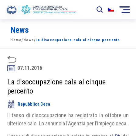
News
La Camera
Home
/
News
/
La disoccupazione cala al cinque percento
News
Eventi
07.11.2016
Sviluppo Mercato
La disoccupazione cala al cinque
Soci
percento
Partner
Repubblica Ceca
Progetti
Il tasso di disoccupazione ha registrato in ottobre un
ulteriore calo. Lo annuncia l’Agenzia per l’Impiego ceca.
Area riservata