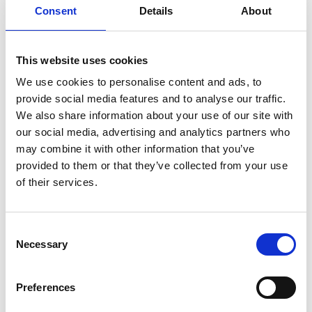
Consent
Details
About
7 Agosto 2026
Nel primo semestre è aumentata fortemente la
costruzione di nuove abitazioni
This website uses cookies
We use cookies to personalise content and ads, to
Repubblica Ceca
provide social media features and to analyse our traffic.
We also share information about your use of our site with
our social media, advertising and analytics partners who
may combine it with other information that you’ve
provided to them or that they’ve collected from your use
of their services.
Consent
Necessary
Selection
Preferences
La Škoda avvia la produzione del suo SUV Peaq