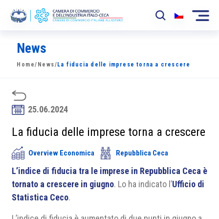
News
La Camera
Home
/
News
/
La fiducia delle imprese torna a crescere
News
Eventi
25.06.2024
Sviluppo Mercato
La fiducia delle imprese torna a crescere
Soci
Overview Economica
Repubblica Ceca
Partner
L’indice di fiducia tra le imprese in Repubblica Ceca è
Progetti
tornato a crescere in giugno
. Lo ha indicato l’
Ufficio di
Statistica Ceco
.
Area riservata
L’indice di fiducia è aumentato di due punti in giugno a