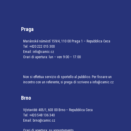
Praga
Mariánské náměstí 159/4, 110 00 Praga 1 – Repubblica Ceca
Tel:
+420 222 015 300
Email:
info@camic.cz
Orari di apertura: lun – ven 9:00 – 17:00
Non si effettua servizio di sportello al pubblico. Per fissare un
incontro con un referente, si prega di scrivere a info@camic.cz
Brno
Výstaviště 405/1, 603 00 Brno – Repubblica Ceca
Tel:
+420 548 136 340
Email:
brno@camic.cz
Orari di apertura: su appuntamento