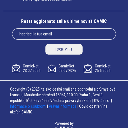
Resta aggiornato sulle ultime novità CAMIC
ISCRIVITI
CamicNet
CamicNet
CamicNet
23.07.2026
09.07.2026
25.6.2026
Copyright (C) 2025 Italsko-česká smíšená obchodní a průmyslová
komora, Mariánské náměstí 159/4, 110 00 Praha 1, Česká
republika, IČO: 26754665 Všechna práva vyhrazena | GWC s.r.o. |
Informace o soukromí
|
Právní informace
| Covid opatření na
akcích CAMIC
Powered by