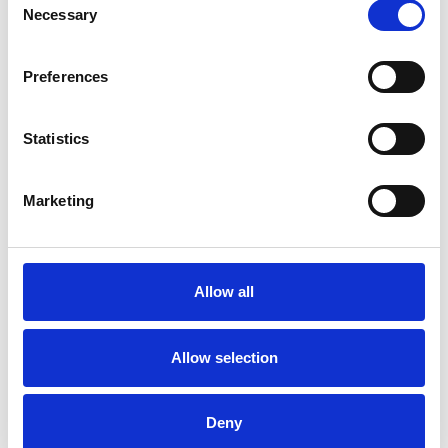
Necessary
Selection
Preferences
Statistics
Accelera la ripresa dell’industria nel corso del
primo semestre
Marketing
Overview Economica
Repubblica Ceca
Allow all
Allow selection
Deny