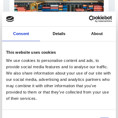
6 Agosto 2026
Consent
Details
About
L’interscambio Italia – Repubblica ha superato
nel primo semestre i dieci miliardi di euro
This website uses cookies
Interviste
We use cookies to personalise content and ads, to
Overview Economica
provide social media features and to analyse our traffic.
We also share information about your use of our site with
Repubblica Ceca
our social media, advertising and analytics partners who
may combine it with other information that you’ve
provided to them or that they’ve collected from your use
of their services.
Consent