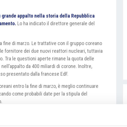
iù grande appalto nella storia della Repubblica
tamento.
Lo ha indicato il direttore generale del
la fine di marzo. Le trattative con il gruppo coreano
 fornitore dei due nuovi reattori nucleari, tuttavia
o. Tra le questioni aperte rimane la quota delle
ell’appalto da 400 miliardi di corone. Inoltre,
orso presentato dalla francese EdF.
oreani entro la fine di marzo, è meglio continuare
icando come probabili date per la stipula del
o.
ek/ekonomika-benes-podpis-smluv-na-jaderne-
40512850
Fonte fotografia: ČEZ