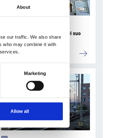
About
La Škoda avvia la produzione del suo
se our traffic. We also share
SUV Peaq
ers who may combine it with
 services.
Repubblica Ceca
Marketing
Allow all