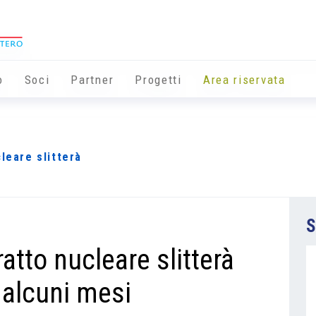
o
Soci
Partner
Progetti
Area riservata
leare slitterà
S
atto nucleare slitterà
 alcuni mesi