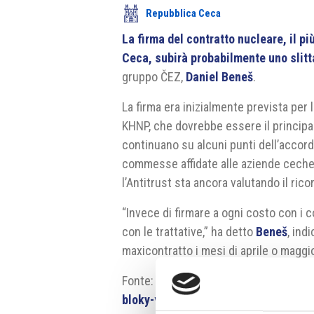
Repubblica Ceca
La firma del contratto nucleare, il p
Ceca, subirà probabilmente uno slit
gruppo ČEZ,
Daniel Beneš
.
La firma era inizialmente prevista per 
KHNP, che dovrebbe essere il principale
continuano su alcuni punti dell’accord
commesse affidate alle aziende ceche n
l’Antitrust sta ancora valutando il ric
“Invece di firmare a ogni costo con i c
con le trattative,” ha detto
Beneš
, ind
maxicontratto i mesi di aprile o maggi
Fonte:
https://www.novinky.cz/clan
bloky-v-dukovanech-se-asi-opozdi-