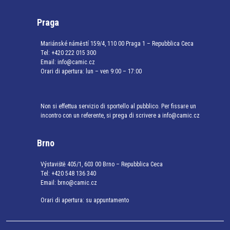
Praga
Mariánské náměstí 159/4, 110 00 Praga 1 – Repubblica Ceca
Tel:
+420 222 015 300
Email:
info@camic.cz
Orari di apertura: lun – ven 9:00 – 17:00
Non si effettua servizio di sportello al pubblico. Per fissare un
incontro con un referente, si prega di scrivere a info@camic.cz
Brno
Výstaviště 405/1, 603 00 Brno – Repubblica Ceca
Tel:
+420 548 136 340
Email:
brno@camic.cz
Orari di apertura: su appuntamento