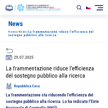
News
La Camera
Home
/
News
/
La frammentazione riduce l’efficienza del
News
sostegno pubblico alla ricerca
Eventi
Sviluppo Mercato
29.07.2025
Soci
La frammentazione riduce l’efficienza
del sostegno pubblico alla ricerca
Partner
Repubblica Ceca
Progetti
La frammentazione sta riducendo l’efficienza del
Area riservata
sostegno pubblico alla ricerca. Lo ha indicato l’Ente
Nazionale di Controllo (NKÚ).