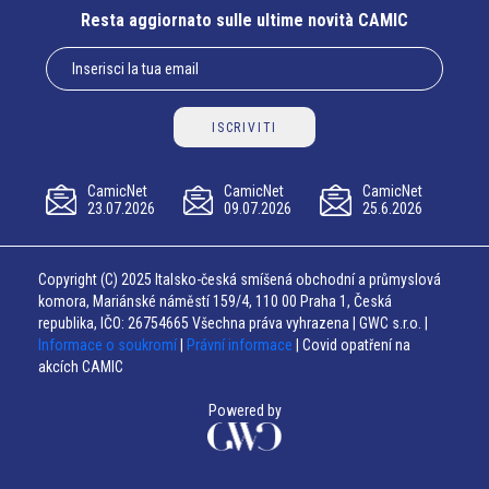
Resta aggiornato sulle ultime novità CAMIC
ISCRIVITI
CamicNet
CamicNet
CamicNet
23.07.2026
09.07.2026
25.6.2026
Copyright (C) 2025 Italsko-česká smíšená obchodní a průmyslová
komora, Mariánské náměstí 159/4, 110 00 Praha 1, Česká
republika, IČO: 26754665 Všechna práva vyhrazena | GWC s.r.o. |
Informace o soukromí
|
Právní informace
| Covid opatření na
akcích CAMIC
Powered by