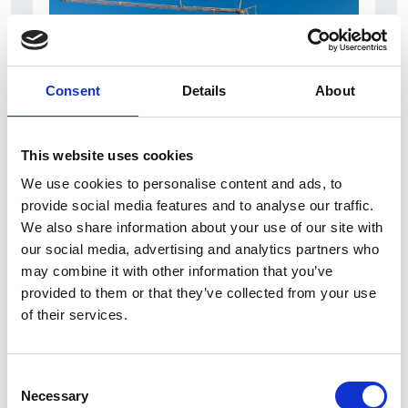
Consent
Details
About
This website uses cookies
7 Agosto 2026
We use cookies to personalise content and ads, to
Nel primo semestre è aumentata fortemente la
provide social media features and to analyse our traffic.
costruzione di nuove abitazioni
We also share information about your use of our site with
our social media, advertising and analytics partners who
Repubblica Ceca
may combine it with other information that you’ve
provided to them or that they’ve collected from your use
of their services.
Consent
Necessary
Selection