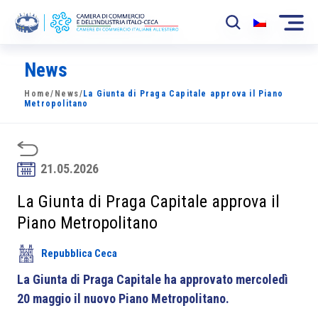
News
La Camera
Home
/
News
/
La Giunta di Praga Capitale approva il Piano
News
Metropolitano
Eventi
Sviluppo Mercato
21.05.2026
Soci
La Giunta di Praga Capitale approva il
Piano Metropolitano
Partner
Repubblica Ceca
Progetti
La Giunta di Praga Capitale ha approvato mercoledì
Area riservata
20 maggio il nuovo Piano Metropolitano.