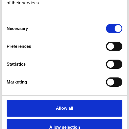
Repubblica Ceca
of their services.
Consent
Necessary
Selection
Preferences
Statistics
Marketing
Accelera la ripresa dell’industria nel corso del
primo semestre
Allow all
Overview Economica
Repubblica Ceca
Allow selection