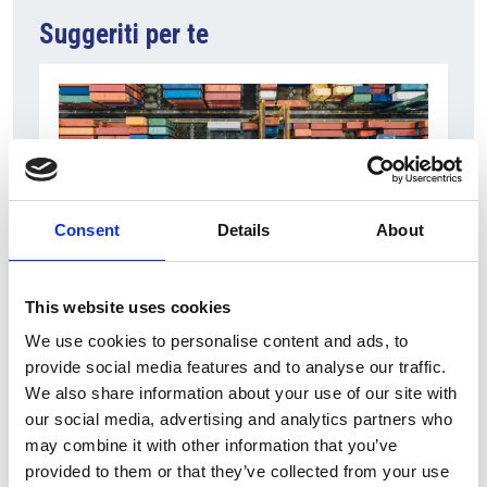
Suggeriti per te
Consent
Details
About
This website uses cookies
6 Agosto 2026
We use cookies to personalise content and ads, to
L’interscambio Italia – Repubblica ha superato
provide social media features and to analyse our traffic.
nel primo semestre i dieci miliardi di euro
We also share information about your use of our site with
Interviste
our social media, advertising and analytics partners who
may combine it with other information that you’ve
Overview Economica
provided to them or that they’ve collected from your use