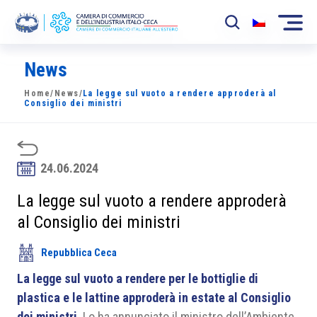
News
La Camera
Home
/
News
/
La legge sul vuoto a rendere approderà al
News
Consiglio dei ministri
Eventi
Sviluppo Mercato
24.06.2024
Soci
La legge sul vuoto a rendere approderà
al Consiglio dei ministri
Partner
Repubblica Ceca
Progetti
La legge sul vuoto a rendere per le bottiglie di
Area riservata
plastica e le lattine approderà in estate al Consiglio
dei ministri
. Lo ha annunciato il ministro dell’Ambiente