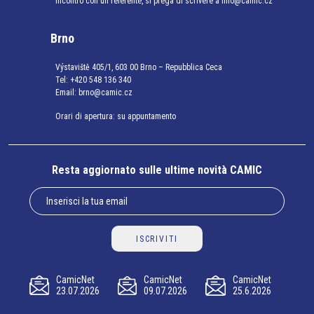
incontro con un referente, si prega di scrivere a info@camic.cz
Brno
Výstaviště 405/1, 603 00 Brno – Repubblica Ceca
Tel:
+420 548 136 340
Email:
brno@camic.cz
Orari di apertura: su appuntamento
Resta aggiornato sulle ultime novità CAMIC
ISCRIVITI
CamicNet
CamicNet
CamicNet
23.07.2026
09.07.2026
25.6.2026