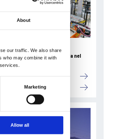
About
se our traffic. We also share
Accelera la ripresa dell’industria nel
ers who may combine it with
corso del primo semestre
 services.
Overview Economica
Marketing
Repubblica Ceca
Allow all