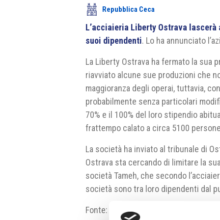
Repubblica Ceca
L’acciaieria Liberty Ostrava lascerà
suoi dipendenti
. Lo ha annunciato l’az
La Liberty Ostrava ha fermato la sua p
riavviato alcune sue produzioni che no
maggioranza degli operai, tuttavia, co
probabilmente senza particolari modific
70% e il 100% del loro stipendio abitua
frattempo calato a circa 5100 persone, 
La società ha inviato al tribunale di Os
Ostrava sta cercando di limitare la sua
società Tameh, che secondo l’acciaieri
società sono tra loro dipendenti dal p
Fonte:
https://www.e15.cz/byznys/pr