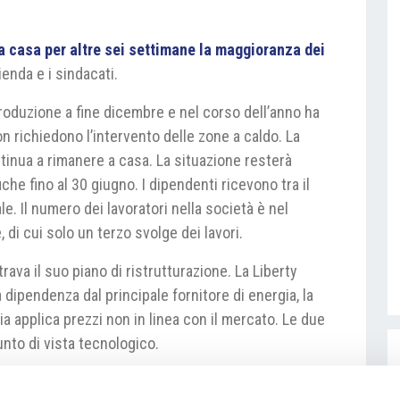
 a casa per altre sei settimane la maggioranza dei
ienda e i sindacati.
roduzione a fine dicembre e nel corso dell’anno ha
n richiedono l’intervento delle zone a caldo. La
ntinua a rimanere a casa. La situazione resterà
he fino al 30 giugno. I dipendenti ricevono tra il
le. Il numero dei lavoratori nella società è nel
di cui solo un terzo svolge dei lavori.
trava il suo piano di ristrutturazione. La Liberty
 dipendenza dal principale fornitore di energia, la
a applica prezzi non in linea con il mercato. Le due
unto di vista tecnologico.
umysl-a-energetika/zamestnanci-liberty-ostrava-