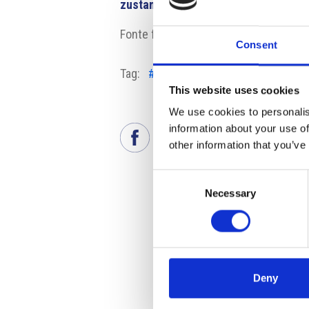
zustanou-doma-dalsich-sest-tydnu-
Fonte fotografia: Liberty Ostrava
Consent
Tag:
#dipendenti
#Liberty Ostrava
This website uses cookies
We use cookies to personalis
information about your use of
other information that you’ve
Consent
Necessary
Selection
Deny