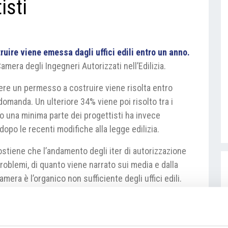
isti
uire viene emessa dagli uffici edili entro un anno.
mera degli Ingegneri Autorizzati nell’Edilizia.
nere un permesso a costruire viene risolta entro
domanda. Un ulteriore 34% viene poi risolto tra i
o una minima parte dei progettisti ha invece
dopo le recenti modifiche alla legge edilizia.
stiene che l’andamento degli iter di autorizzazione
oblemi, di quanto viene narrato sui media e dalla
mera è l’organico non sufficiente degli uffici edili.
la maggior parte dei casi passano almeno tre mesi
 occuparsi delle domande che hanno ricevuto.