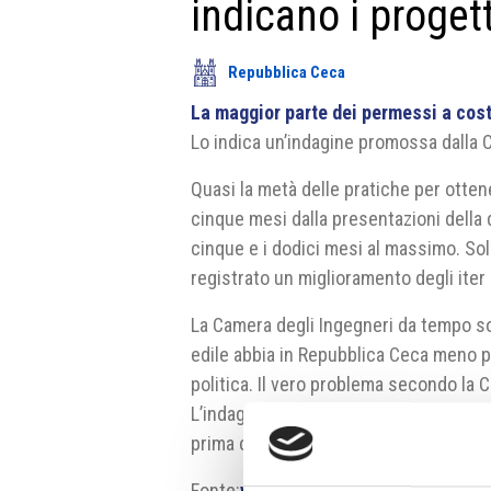
indicano i progett
Repubblica Ceca
La maggior parte dei permessi a costr
Lo indica un’indagine promossa dalla Ca
Quasi la metà delle pratiche per otte
cinque mesi dalla presentazioni della 
cinque e i dodici mesi al massimo. Sol
registrato un miglioramento degli iter 
La Camera degli Ingegneri da tempo so
edile abbia in Repubblica Ceca meno pr
politica. Il vero problema secondo la Ca
L’indagine ha infatti indicato che nel
prima che gli uffici edili comincino a
Fonte:
www.ckait.cz