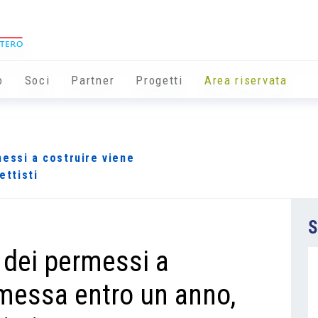
o
Soci
Partner
Progetti
Area riservata
essi a costruire viene
ettisti
S
 dei permessi a
emessa entro un anno,