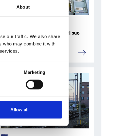
About
La Škoda avvia la produzione del suo
se our traffic. We also share
SUV Peaq
ers who may combine it with
 services.
Repubblica Ceca
Marketing
Allow all