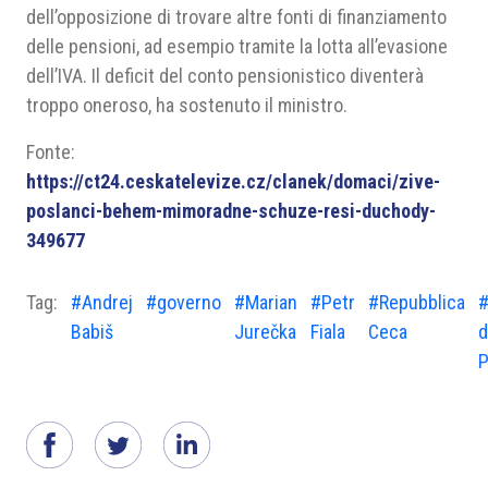
dell’opposizione di trovare altre fonti di finanziamento
delle pensioni, ad esempio tramite la lotta all’evasione
dell’IVA. Il deficit del conto pensionistico diventerà
troppo oneroso, ha sostenuto il ministro.
Fonte:
https://ct24.ceskatelevize.cz/clanek/domaci/zive-
poslanci-behem-mimoradne-schuze-resi-duchody-
349677
Tag:
#Andrej
#governo
#Marian
#Petr
#Repubblica
#
Babiš
Jurečka
Fiala
Ceca
d
P