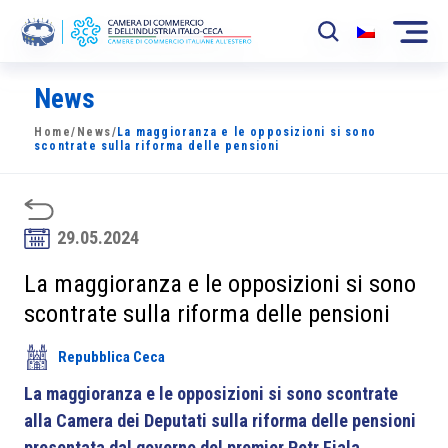
News
La Camera
Home
/
News
/
La maggioranza e le opposizioni si sono
News
scontrate sulla riforma delle pensioni
Eventi
Sviluppo Mercato
29.05.2024
Soci
La maggioranza e le opposizioni si sono
scontrate sulla riforma delle pensioni
Partner
Repubblica Ceca
Progetti
La maggioranza e le opposizioni si sono scontrate
Area riservata
alla Camera dei Deputati sulla riforma delle pensioni
presentata dal governo del premier Petr Fiala.