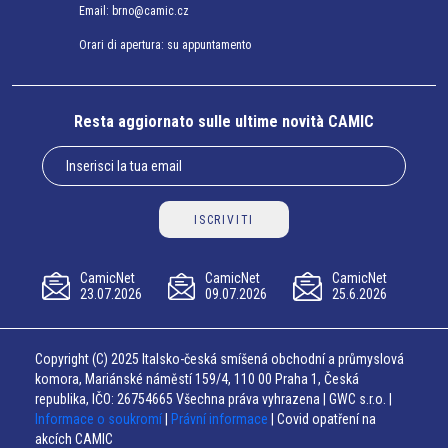
Email:
brno@camic.cz
Orari di apertura: su appuntamento
Resta aggiornato sulle ultime novità CAMIC
ISCRIVITI
CamicNet
CamicNet
CamicNet
23.07.2026
09.07.2026
25.6.2026
Copyright (C) 2025 Italsko-česká smíšená obchodní a průmyslová
komora, Mariánské náměstí 159/4, 110 00 Praha 1, Česká
republika, IČO: 26754665 Všechna práva vyhrazena | GWC s.r.o. |
Informace o soukromí
|
Právní informace
| Covid opatření na
akcích CAMIC