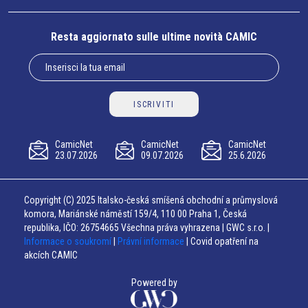
Resta aggiornato sulle ultime novità CAMIC
ISCRIVITI
CamicNet
CamicNet
CamicNet
23.07.2026
09.07.2026
25.6.2026
Copyright (C) 2025 Italsko-česká smíšená obchodní a průmyslová
komora, Mariánské náměstí 159/4, 110 00 Praha 1, Česká
republika, IČO: 26754665 Všechna práva vyhrazena | GWC s.r.o. |
Informace o soukromí
|
Právní informace
| Covid opatření na
akcích CAMIC
Powered by