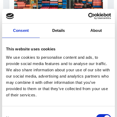
6 Agosto 2026
Consent
Details
About
L’interscambio Italia – Repubblica ha superato
nel primo semestre i dieci miliardi di euro
This website uses cookies
Interviste
We use cookies to personalise content and ads, to
Overview Economica
provide social media features and to analyse our traffic.
Repubblica Ceca
We also share information about your use of our site with
our social media, advertising and analytics partners who
may combine it with other information that you’ve
provided to them or that they’ve collected from your use
of their services.
Consent