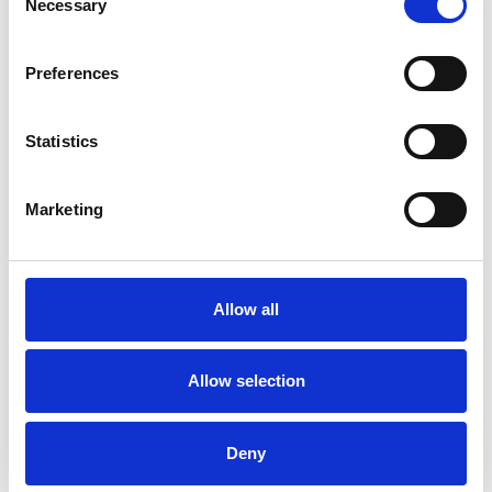
Necessary
Selection
Preferences
Accelera la ripresa dell’industria nel corso del
Statistics
primo semestre
Marketing
Overview Economica
Repubblica Ceca
Allow all
Allow selection
Deny