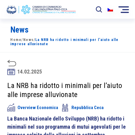
News
La Camera
Home
/
News
/
La NRB ha ridotto i minimali per l’aiuto alle
News
imprese alluvionate
Eventi
Sviluppo Mercato
14.02.2025
Soci
La NRB ha ridotto i minimali per l’aiuto
alle imprese alluvionate
Partner
Overview Economica
Repubblica Ceca
Progetti
La Banca Nazionale dello Sviluppo (NRB) ha ridotto i
Area riservata
minimali nel suo programma di mutui agevolati per le
imprese colpite dalla alluvioni in settembre
.