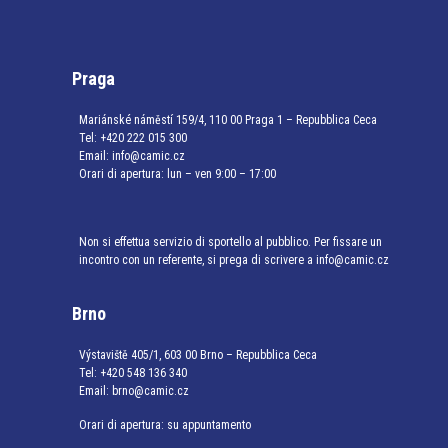
Praga
Mariánské náměstí 159/4, 110 00 Praga 1 – Repubblica Ceca
Tel:
+420 222 015 300
Email:
info@camic.cz
Orari di apertura: lun – ven 9:00 – 17:00
Non si effettua servizio di sportello al pubblico. Per fissare un
incontro con un referente, si prega di scrivere a info@camic.cz
Brno
Výstaviště 405/1, 603 00 Brno – Repubblica Ceca
Tel:
+420 548 136 340
Email:
brno@camic.cz
Orari di apertura: su appuntamento