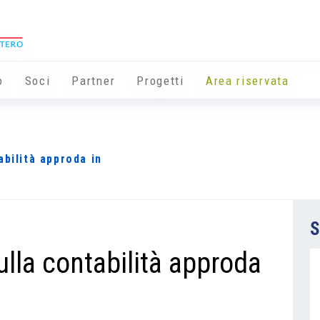
o
Soci
Partner
Progetti
Area riservata
abilità approda in
S
lla contabilità approda