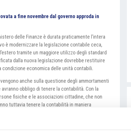
rovata a fine novembre dal governo approda in
nistero delle Finanze è durata praticamente l’intera
tivo è modernizzare la legislazione contabile ceca,
 l’estero tramite un maggiore utilizzo degli standard
ificata dalla nuova legislazione dovrebbe restituire
la condizione economica delle unità contabili.
tervengono anche sulla questione degli ammortamenti
e avranno obbligo di tenere la contabilità. Con la
rsone fisiche e le associazioni cittadine, che non
anno tuttavia tenere la contabilità in maniera
sa dalla Camera dei Deputati, dove dopo le elezioni
aggioranza.