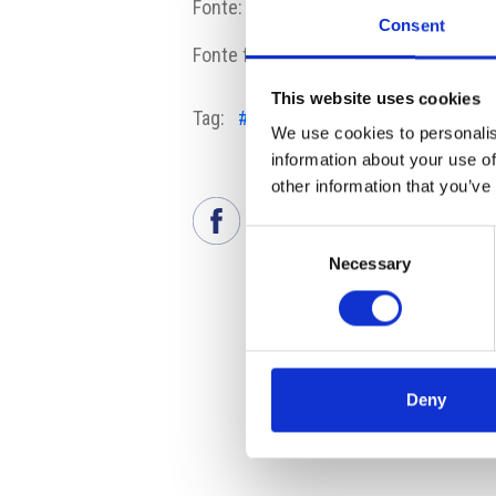
Fonte:
mfcr.cz
Consent
Fonte fotografia:
psp.cz
This website uses cookies
Tag:
#approvata
#contabilitá
#nuov
We use cookies to personalis
information about your use of
other information that you’ve
Consent
Necessary
Selection
Deny