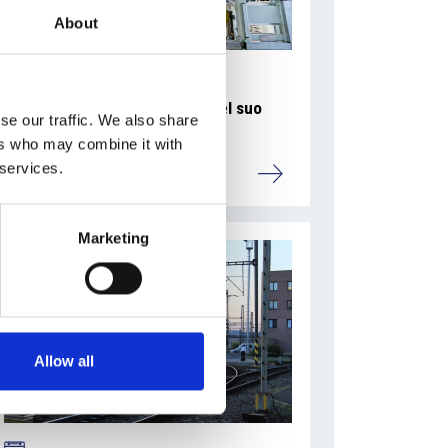
About
La Škoda avvia la produzione del suo
se our traffic. We also share
SUV Peaq
ers who may combine it with
 services.
Repubblica Ceca
Marketing
Allow all