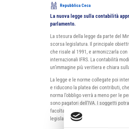
Repubblica Ceca
La nuova legge sulla contabilità app
parlamento.
La stesura della legge da parte del Mi
scorsa legislatura. Il principale obiet
che risale al 1991, e armonizzarla con
internazionali IFRS. La contabilità mod
un’immagine più veritiera e chiara sul
La legge e le norme collegate poi in
e riducono la platea dei contributi, ch
norma l’obbligo verrà a meno per le pe
sono pagatori dell’IVA. I soggetti potr
facoltativa. La legge ora verrà discus
legislative di ottobre è cambiata la m