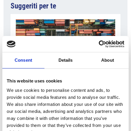
Suggeriti per te
Consent
Details
About
This website uses cookies
6 Agosto 2026
L’interscambio Italia – Repubblica ha superato
We use cookies to personalise content and ads, to
nel primo semestre i dieci miliardi di euro
provide social media features and to analyse our traffic.
We also share information about your use of our site with
Interviste
our social media, advertising and analytics partners who
may combine it with other information that you’ve
Overview Economica
provided to them or that they’ve collected from your use
Repubblica Ceca