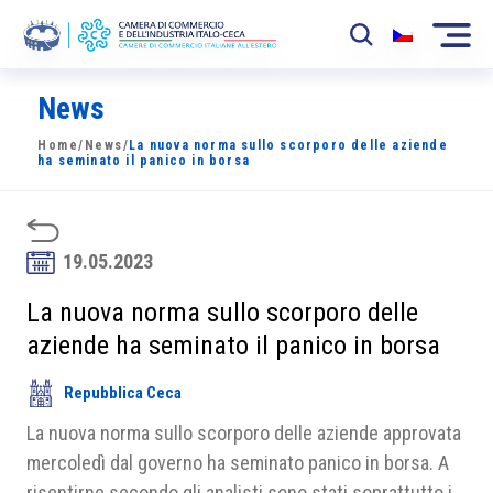
News
La Camera
Home
/
News
/
La nuova norma sullo scorporo delle aziende
News
ha seminato il panico in borsa
Eventi
Sviluppo Mercato
19.05.2023
Soci
La nuova norma sullo scorporo delle
aziende ha seminato il panico in borsa
Partner
Repubblica Ceca
Progetti
La nuova norma sullo scorporo delle aziende approvata
Area riservata
mercoledì dal governo ha seminato panico in borsa. A
risentirne secondo gli analisti sono stati soprattutto i