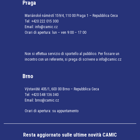
Praga
Mariánské náměstí 159/4, 110 00 Praga 1 – Repubblica Ceca
Tel:
+420 222 015 300
Email:
info@camic.cz
Orari di apertura: lun – ven 9:00 – 17:00
Non si effettua servizio di sportello al pubblico. Per fissare un
incontro con un referente, si prega di scrivere a info@camic.cz
Brno
Výstaviště 405/1, 603 00 Brno – Repubblica Ceca
Tel:
+420 548 136 340
Email:
brno@camic.cz
Orari di apertura: su appuntamento
Resta aggiornato sulle ultime novità CAMIC