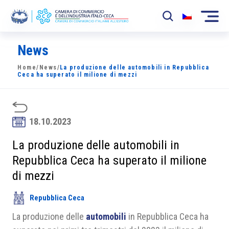
News
La Camera
Home
/
News
/
La produzione delle automobili in Repubblica
News
Ceca ha superato il milione di mezzi
Eventi
Sviluppo Mercato
18.10.2023
Soci
La produzione delle automobili in
Repubblica Ceca ha superato il milione
Partner
di mezzi
Progetti
Repubblica Ceca
Area riservata
La produzione delle
automobili
in Repubblica Ceca ha