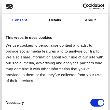
Consent
Details
About
This website uses cookies
7 Agosto 2026
We use cookies to personalise content and ads, to
Nel primo semestre è aumentata fortemente la
provide social media features and to analyse our traffic.
costruzione di nuove abitazioni
We also share information about your use of our site with
Repubblica Ceca
our social media, advertising and analytics partners who
may combine it with other information that you’ve
provided to them or that they’ve collected from your use
of their services.
Consent
Necessary
Selection