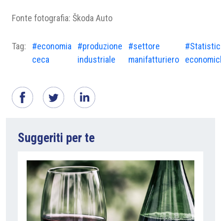
Fonte fotografia: Škoda Auto
Tag:
#economia
#produzione
#settore
#Statisti
ceca
industriale
manifatturiero
economic
Suggeriti per te