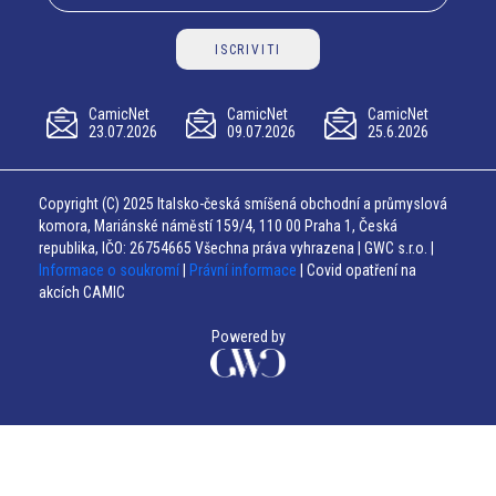
ISCRIVITI
CamicNet
CamicNet
CamicNet
23.07.2026
09.07.2026
25.6.2026
Copyright (C) 2025 Italsko-česká smíšená obchodní a průmyslová
komora, Mariánské náměstí 159/4, 110 00 Praha 1, Česká
republika, IČO: 26754665 Všechna práva vyhrazena | GWC s.r.o. |
Informace o soukromí
|
Právní informace
| Covid opatření na
akcích CAMIC
Powered by