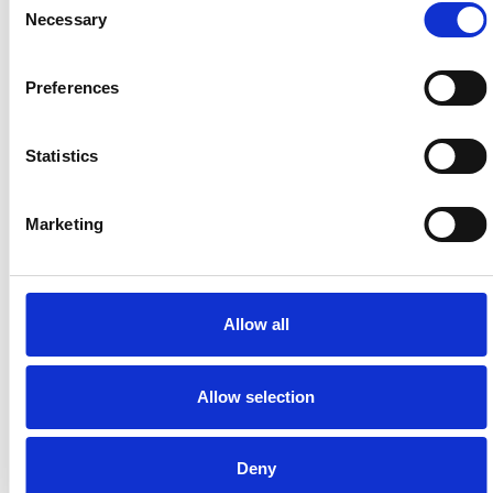
Necessary
Selection
I flussi turistici rimangono stabili nel primo
semestre
Preferences
Repubblica Ceca
Statistics
Marketing
Allow all
Allow selection
7 Agosto 2026
Deny
Nel primo semestre è aumentata fortemente la