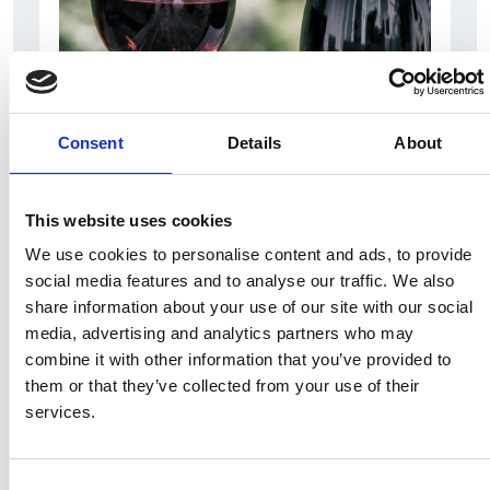
10 Agosto 2026
Il vino italiano rimane leader sul mercato ceco
Consent
Details
About
Italia
Repubblica Ceca
This website uses cookies
We use cookies to personalise content and ads, to provide
social media features and to analyse our traffic. We also
share information about your use of our site with our social
media, advertising and analytics partners who may
combine it with other information that you’ve provided to
them or that they’ve collected from your use of their
services.
Consent