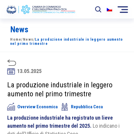
News
La Camera
Home
/
News
/
La produzione industriale in leggero aumento
News
nel primo trimestre
Eventi
Sviluppo Mercato
13.05.2025
Soci
La produzione industriale in leggero
aumento nel primo trimestre
Partner
Overview Economica
Repubblica Ceca
Progetti
La produzione industriale ha registrato un lieve
Area riservata
aumento nel primo trimestre del 2025.
Lo indicano i
dati dell’Ufficio di Statistica Ceco.