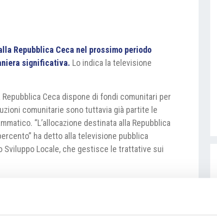
i alla Repubblica Ceca nel prossimo periodo
niera significativa.
Lo indica la televisione
 Repubblica Ceca dispone di fondi comunitari per
tuzioni comunitarie sono tuttavia già partite le
mmatico. “L’allocazione destinata alla Repubblica
ercento” ha detto alla televisione pubblica
o Sviluppo Locale, che gestisce le trattative sui
imarrà un beneficiario netto dei fondi, ha detto
gliere un numero più ristretto di priorità, su cui
ovi modi di finanziamento. Tramite fondi comunitari