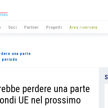
o
Soci
Partner
Progetti
Area riservata
rdere una parte
o periodo
S
rebbe perdere una parte
 fondi UE nel prossimo