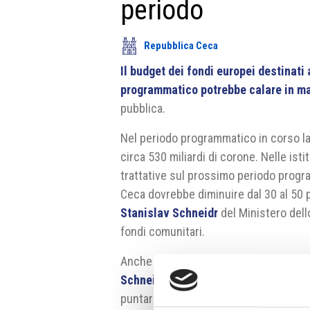
periodo
Repubblica Ceca
Il budget dei fondi europei destinat
programmatico potrebbe calare in ma
pubblica.
Nel periodo programmatico in corso la
circa 530 miliardi di corone. Nelle isti
trattative sul prossimo periodo progra
Ceca dovrebbe diminuire dal 30 al 50 p
Stanislav Schneidr
del Ministero dell
fondi comunitari.
Anche con il calo la Repubblica Ceca r
Schneidr
. Sarà tuttavia necessario sce
puntare le risorse, e sperimentare nu