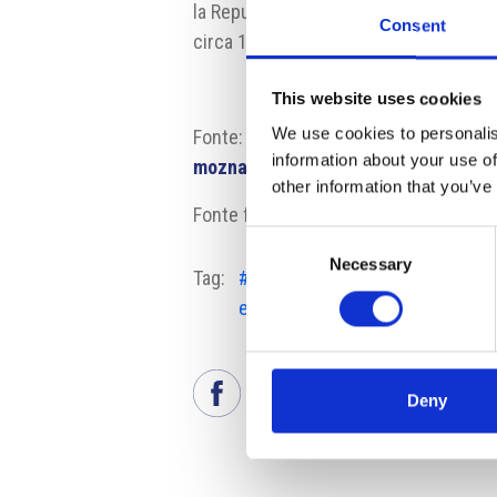
la Repubblica Ceca ha ricevuto quasi 2
Consent
circa 1000 miliardi di corone.
This website uses cookies
We use cookies to personalis
Fonte:
https://ct24.ceskatelevize.c
information about your use of
mozna-klesnou-az-na-polovinu-360
other information that you’ve
Fonte fotografia: Pixabay
Consent
Necessary
Selection
Tag:
#fondi
#Periodo
europei
programmatico
Deny