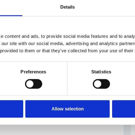
000 miliardi di corone con un beneficio netto di
Details
e content and ads, to provide social media features and to analy
z/clanek/ekonomika/evropske-penize-pro-cesko-
 our site with our social media, advertising and analytics partn
667
 provided to them or that they’ve collected from your use of their
Preferences
Statistics
#Politica di
#Repubblica
coesione
Ceca
Allow selection