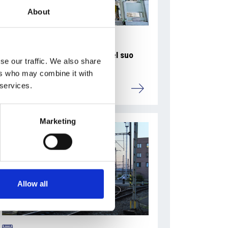
About
La Škoda avvia la produzione del suo
se our traffic. We also share
SUV Peaq
ers who may combine it with
 services.
Repubblica Ceca
Marketing
Allow all