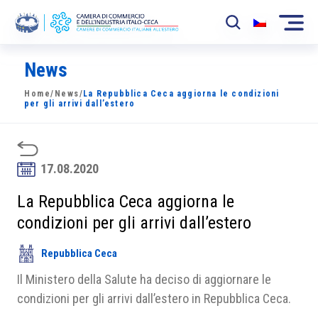
News
La Camera
Home
/
News
/
La Repubblica Ceca aggiorna le condizioni
News
per gli arrivi dall’estero
Eventi
Sviluppo Mercato
17.08.2020
Soci
La Repubblica Ceca aggiorna le
condizioni per gli arrivi dall’estero
Partner
Repubblica Ceca
Progetti
Il Ministero della Salute ha deciso di aggiornare le
Area riservata
condizioni per gli arrivi dall’estero in Repubblica Ceca.