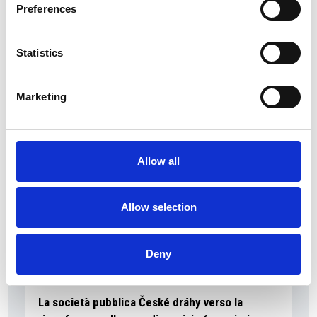
Preferences
Statistics
La Škoda avvia la produzione del suo SUV Peaq
Repubblica Ceca
Marketing
Allow all
Allow selection
Deny
La società pubblica České dráhy verso la