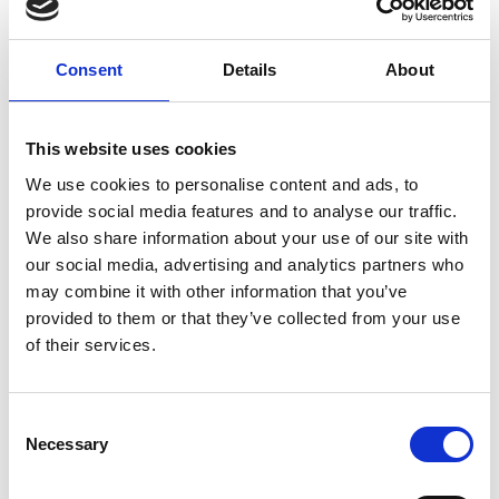
Consent
Details
About
7 Agosto 2026
This website uses cookies
Nel primo semestre è aumentata fortemente la
We use cookies to personalise content and ads, to
costruzione di nuove abitazioni
provide social media features and to analyse our traffic.
We also share information about your use of our site with
Repubblica Ceca
our social media, advertising and analytics partners who
may combine it with other information that you’ve
provided to them or that they’ve collected from your use
of their services.
Consent
Necessary
Selection