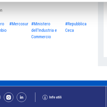
on
ero
#Mercosur
#Ministero
#Repubblica
mbio
dell'Industria e
Ceca
Commercio
Info utili