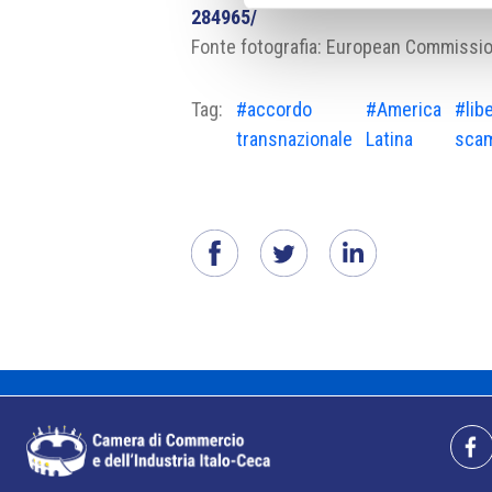
284965/
Fonte fotografia: European Commissi
Tag:
#accordo
#America
#lib
transnazionale
Latina
sca