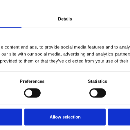
o di libero scambio con il gruppo dei paesi
ciato venerdì scorso.
Details
 del Commercio, il nuovo accordo potrebbe aprire
ceche. “Si tratta soprattutto delle esportazioni di
 come l’automotive, la produzione di macchinari, le
e content and ads, to provide social media features and to analy
 our site with our social media, advertising and analytics partn
delle esportazioni, dell’energia e dell’industria
 provided to them or that they’ve collected from your use of their
ministro
Lukáš Vlček
. Con l’accordo, dovrebbe
Preferences
Statistics
pproccio diverso rispetto all’Italia. Roma sostiene
are l’accordo a causa della mancanza di tutele per il
 è condivisa, a causa della pressione delle lobby
Allow selection
zcestnik/pro-media/tiskove-zpravy/budouci-
r-jako-obrovska-prilezitost-pro-ceske-firmy–