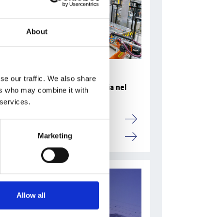
About
se our traffic. We also share
Accelera la ripresa dell’industria nel
ers who may combine it with
corso del primo semestre
 services.
Overview Economica
Marketing
Repubblica Ceca
Allow all