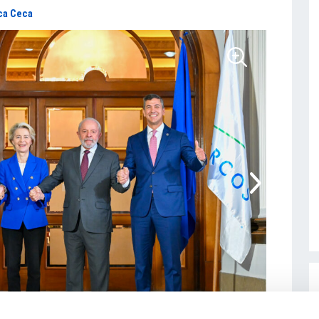
ca Ceca
1
/
1