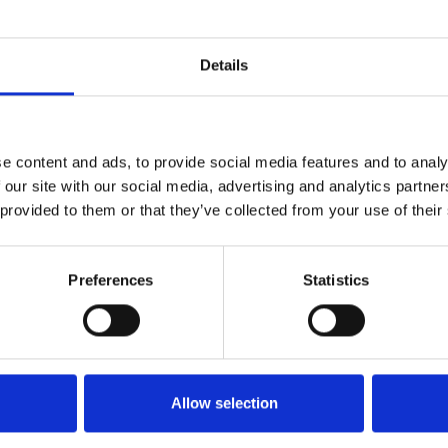
ut/news/press-releases/2025/03/czechia-must-
ost-skills-innovation-and-business-dynamism-to-
tografia: vlada.cz
Details
CSE
#Repubblica Ceca
#studenti
e content and ads, to provide social media features and to analy
 our site with our social media, advertising and analytics partn
 provided to them or that they’ve collected from your use of their
Preferences
Statistics
Allow selection