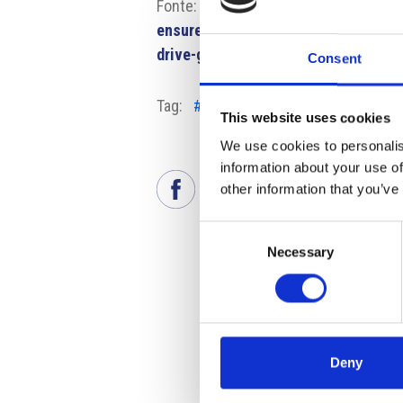
Fonte:
https://www.oecd.org/en/abo
ensure-fiscal-sustainability-and-bo
drive-growth-says-oecd.html
Fonte fo
Consent
Tag:
#Competenze
#lavoratori
#O
This website uses cookies
We use cookies to personalis
information about your use of
other information that you’ve
Consent
Necessary
Selection
Deny