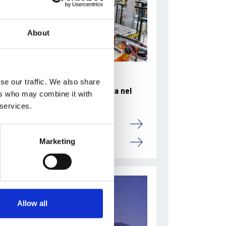
About
se our traffic. We also share
Accelera la ripresa dell’industria nel
ers who may combine it with
corso del primo semestre
 services.
Overview Economica
Marketing
Repubblica Ceca
Allow all