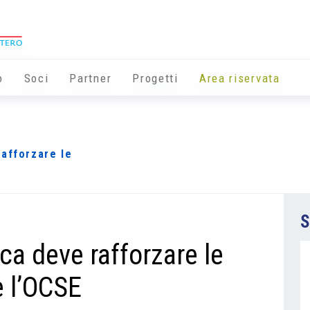
o
Soci
Partner
Progetti
Area riservata
afforzare le
S
ca deve rafforzare le
 l’OCSE