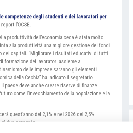
e competenze degli studenti e dei lavoratori per
n report l’OCSE.
ella produttività dell’economia ceca è stata molto
ta alla produttività una migliore gestione dei fondi
dei capitali. “Migliorare i risultati educativi di tutti
 di formazione dei lavoratori assieme al
 dinamismo delle imprese saranno gli elementi
omica della Cechia” ha indicato il segretario
. Il paese deve anche creare riserve di finanze
l futuro come l’invecchiamento della popolazione e la
erà quest’anno del 2,1% e nel 2026 del 2,5%.
o al due percento.