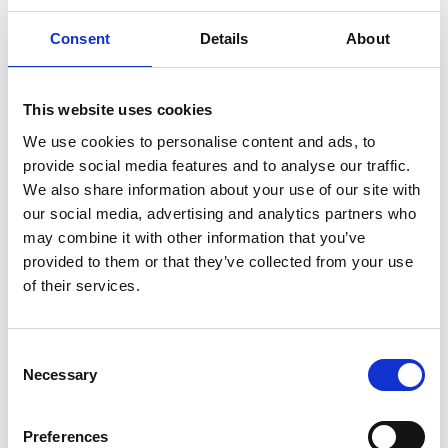
Consent
Details
About
7 Agosto 2026
Nel primo semestre è aumentata fortemente la
This website uses cookies
costruzione di nuove abitazioni
We use cookies to personalise content and ads, to
provide social media features and to analyse our traffic.
Repubblica Ceca
We also share information about your use of our site with
our social media, advertising and analytics partners who
may combine it with other information that you’ve
provided to them or that they’ve collected from your use
of their services.
Consent
Necessary
Selection
Preferences