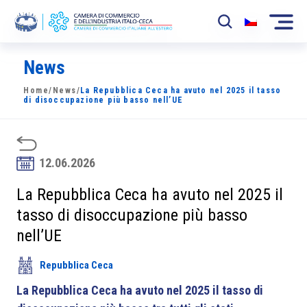
News
La Camera
Home
/
News
/
La Repubblica Ceca ha avuto nel 2025 il tasso
News
di disoccupazione più basso nell’UE
Eventi
Sviluppo Mercato
12.06.2026
Soci
La Repubblica Ceca ha avuto nel 2025 il
tasso di disoccupazione più basso
Partner
nell’UE
Progetti
Repubblica Ceca
Area riservata
La Repubblica Ceca ha avuto nel 2025 il tasso di