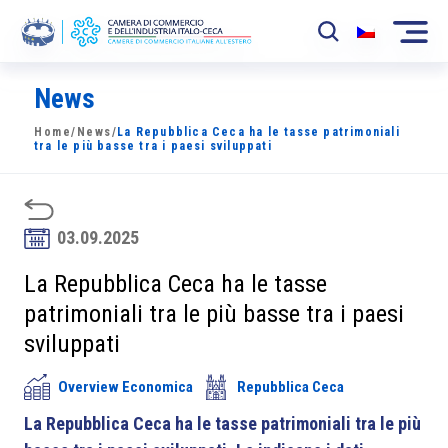
News
La Camera
Home
/
News
/
La Repubblica Ceca ha le tasse patrimoniali
News
tra le più basse tra i paesi sviluppati
Eventi
Sviluppo Mercato
03.09.2025
Soci
La Repubblica Ceca ha le tasse
patrimoniali tra le più basse tra i paesi
Partner
sviluppati
Progetti
Overview Economica
Repubblica Ceca
Area riservata
La Repubblica Ceca ha le tasse patrimoniali tra le più