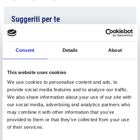
Suggeriti per te
Consent
Details
About
This website uses cookies
We use cookies to personalise content and ads, to
provide social media features and to analyse our traffic.
We also share information about your use of our site with
7 Agosto 2026
our social media, advertising and analytics partners who
Nel primo semestre è aumentata fortemente la
may combine it with other information that you’ve
costruzione di nuove abitazioni
provided to them or that they’ve collected from your use
of their services.
Repubblica Ceca