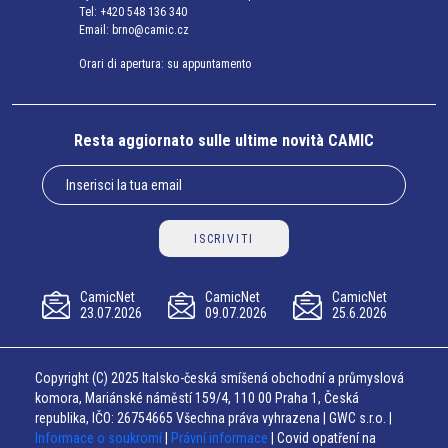
Tel:
+420 548 136 340
Email:
brno@camic.cz
Orari di apertura: su appuntamento
Resta aggiornato sulle ultime novità CAMIC
ISCRIVITI
CamicNet
CamicNet
CamicNet
23.07.2026
09.07.2026
25.6.2026
Copyright (C) 2025 Italsko-česká smíšená obchodní a průmyslová
komora, Mariánské náměstí 159/4, 110 00 Praha 1, Česká
republika, IČO: 26754665 Všechna práva vyhrazena | GWC s.r.o. |
Informace o soukromí
|
Právní informace
| Covid opatření na