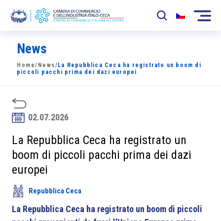
News
La Camera
Home
/
News
/
La Repubblica Ceca ha registrato un boom di
News
piccoli pacchi prima dei dazi europei
Eventi
Sviluppo Mercato
02.07.2026
Soci
La Repubblica Ceca ha registrato un
boom di piccoli pacchi prima dei dazi
Partner
europei
Progetti
Repubblica Ceca
Area riservata
La Repubblica Ceca ha registrato un boom di piccoli