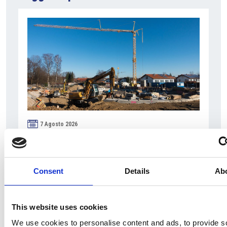
7 Agosto 2026
Nel primo semestre è aumentata fortemente la
costruzione di nuove abitazioni
Consent
Details
Ab
Repubblica Ceca
This website uses cookies
We use cookies to personalise content and ads, to provide s