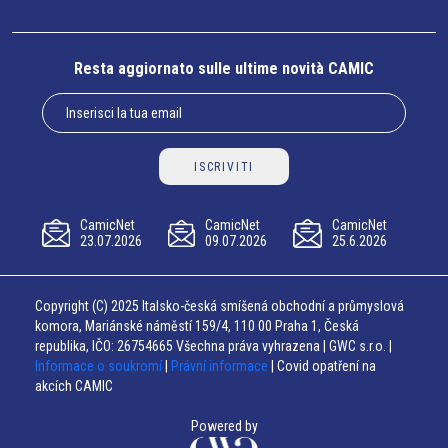
Resta aggiornato sulle ultime novità CAMIC
ISCRIVITI
CamicNet
CamicNet
CamicNet
23.07.2026
09.07.2026
25.6.2026
Copyright (C) 2025 Italsko-česká smíšená obchodní a průmyslová
komora, Mariánské náměstí 159/4, 110 00 Praha 1, Česká
republika, IČO: 26754665 Všechna práva vyhrazena | GWC s.r.o. |
Informace o soukromí
|
Právní informace
| Covid opatření na
akcích CAMIC
Powered by