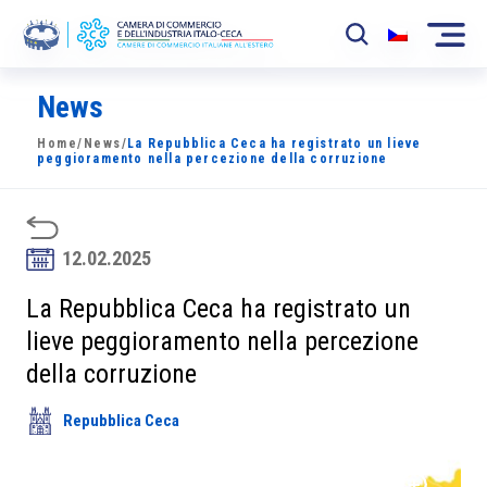
News
La Camera
Home
/
News
/
La Repubblica Ceca ha registrato un lieve
News
peggioramento nella percezione della corruzione
Eventi
Sviluppo Mercato
12.02.2025
Soci
La Repubblica Ceca ha registrato un
lieve peggioramento nella percezione
Partner
della corruzione
Progetti
Repubblica Ceca
Area riservata