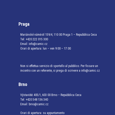
Praga
Mariánské náměstí 159/4, 110 00 Praga 1 – Repubblica Ceca
Tel:
+420 222 015 300
Email:
info@camic.cz
Orari di apertura: lun – ven 9:00 – 17:00
Non si effettua servizio di sportello al pubblico. Per fissare un
incontro con un referente, si prega di scrivere a info@camic.cz
Brno
Výstaviště 405/1, 603 00 Brno – Repubblica Ceca
Tel:
+420 548 136 340
Email:
brno@camic.cz
Orari di apertura: su appuntamento