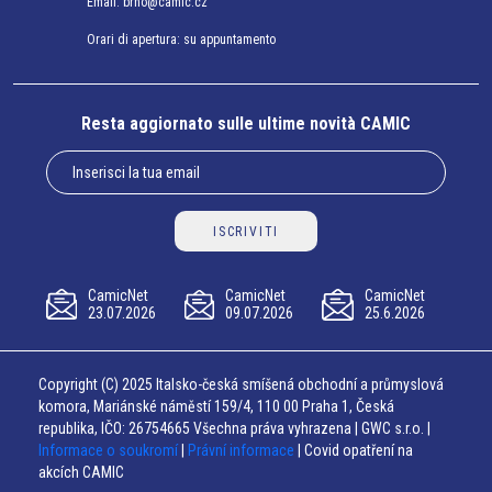
Email:
brno@camic.cz
Orari di apertura: su appuntamento
Resta aggiornato sulle ultime novità CAMIC
ISCRIVITI
CamicNet
CamicNet
CamicNet
23.07.2026
09.07.2026
25.6.2026
Copyright (C) 2025 Italsko-česká smíšená obchodní a průmyslová
komora, Mariánské náměstí 159/4, 110 00 Praha 1, Česká
republika, IČO: 26754665 Všechna práva vyhrazena | GWC s.r.o. |
Informace o soukromí
|
Právní informace
| Covid opatření na
akcích CAMIC