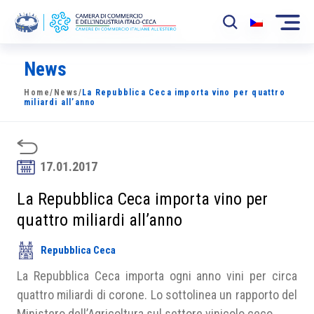
News
La Camera
Home
/
News
/
La Repubblica Ceca importa vino per quattro
News
miliardi all’anno
Eventi
Sviluppo Mercato
17.01.2017
Soci
La Repubblica Ceca importa vino per
quattro miliardi all’anno
Partner
Repubblica Ceca
Progetti
La Repubblica Ceca importa ogni anno vini per circa
Area riservata
quattro miliardi di corone. Lo sottolinea un rapporto del
Ministero dell’Agricoltura sul settore vinicolo ceco.