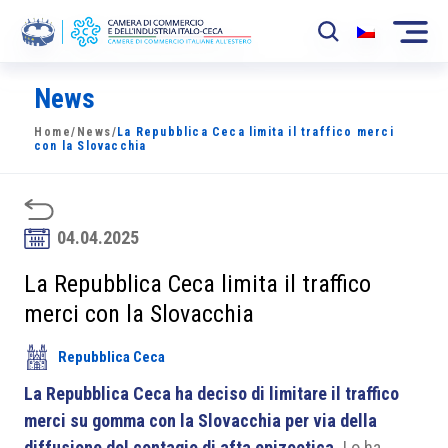
News
La Camera
Home
/
News
/
La Repubblica Ceca limita il traffico merci
News
con la Slovacchia
Eventi
Sviluppo Mercato
04.04.2025
Soci
La Repubblica Ceca limita il traffico
merci con la Slovacchia
Partner
Repubblica Ceca
Progetti
La Repubblica Ceca ha deciso di limitare il traffico
Area riservata
merci su gomma con la Slovacchia per via della
diffusione del contagio di afta epizootica.
Lo ha