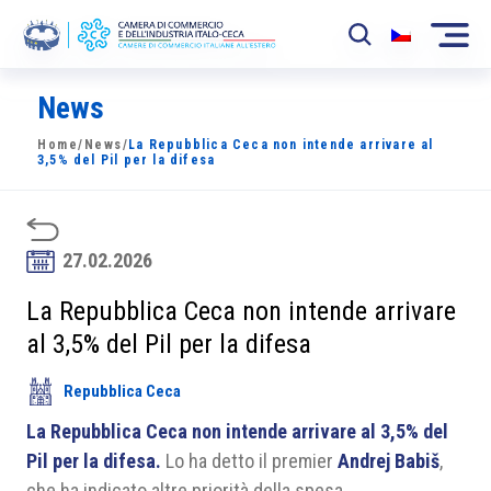
News
La Camera
Home
/
News
/
La Repubblica Ceca non intende arrivare al
News
3,5% del Pil per la difesa
Eventi
Sviluppo Mercato
27.02.2026
Soci
La Repubblica Ceca non intende arrivare
al 3,5% del Pil per la difesa
Partner
Repubblica Ceca
Progetti
La Repubblica Ceca non intende arrivare al 3,5% del
Area riservata
Pil per la difesa.
Lo ha detto il premier
Andrej Babiš
,
che ha indicato altre priorità della spesa.