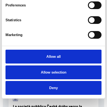
Preferences
Statistics
La Škoda avvia la produzione del suo SUV Peaq
Repubblica Ceca
Marketing
Allow all
Allow selection
Deny
La società pubblica České dráhy verso la