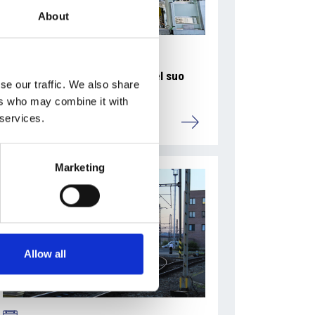
About
La Škoda avvia la produzione del suo
se our traffic. We also share
SUV Peaq
ers who may combine it with
 services.
Repubblica Ceca
Marketing
Allow all