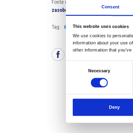
Fonte e fonte fotografia:
https://mero
Consent
zasobovani-ceska-ropou/
Tag:
#energia fossile
#oleodotto D
This website uses cookies
We use cookies to personalis
information about your use of
other information that you’ve
Consent
Necessary
Selection
Deny