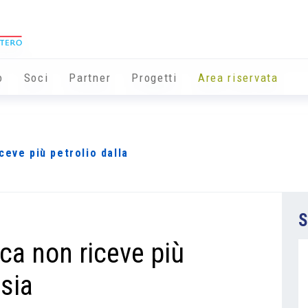
o
Soci
Partner
Progetti
Area riservata
ceve più petrolio dalla
S
ca non riceve più
ssia