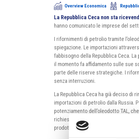
Overview Economica
Repubbli
La Repubblica Ceca non sta ricevend
hanno comunicato le imprese del sett
I rifornimenti di petrolio tramite l’ol
spiegazione. Le importazioni attraver
fabbisogno della Repubblica Ceca. La pr
il momento fa affidamento sulle sue sco
parte delle riserve strategiche. I rifo
senza interruzioni.
La Repubblica Ceca ha già deciso di rin
importazioni di petrolio dalla Russia. P
potenziamento dell’oleodotto TAL, che p
richiesto una proroga dell’esenzione d
prodotti derivati dal petrolio russo, 