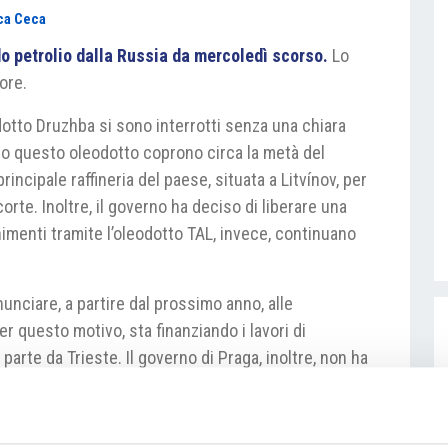
ca Ceca
o petrolio dalla Russia da mercoledì scorso.
Lo
ore.
eodotto Druzhba si sono interrotti senza una chiara
so questo oleodotto coprono circa la metà del
incipale raffineria del paese, situata a Litvínov, per
rte. Inoltre, il governo ha deciso di liberare una
rnimenti tramite l’oleodotto TAL, invece, continuano
unciare, a partire dal prossimo anno, alle
er questo motivo, sta finanziando i lavori di
arte da Trieste. Il governo di Praga, inoltre, non ha
alle sanzioni comunitarie per le importazioni di
esenzione che è scaduta giovedì 5 dicembre.