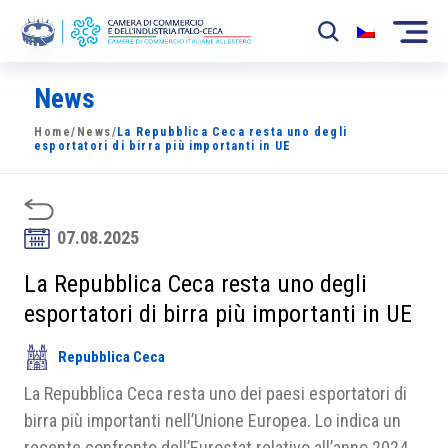
News
La Camera
Home
/
News
/
La Repubblica Ceca resta uno degli
News
esportatori di birra più importanti in UE
Eventi
Sviluppo Mercato
07.08.2025
Soci
La Repubblica Ceca resta uno degli
esportatori di birra più importanti in UE
Partner
Repubblica Ceca
Progetti
La Repubblica Ceca resta uno dei paesi esportatori di
Area riservata
birra più importanti nell’Unione Europea. Lo indica un
recente confronto dell’Eurostat relativo all’anno 2024.