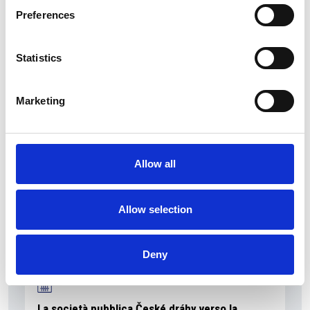
Preferences
Statistics
La Škoda avvia la produzione del suo SUV Peaq
Repubblica Ceca
Marketing
Allow all
Allow selection
Deny
La società pubblica České dráhy verso la