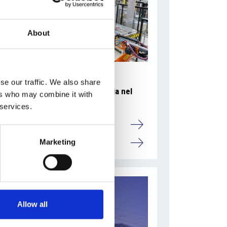
About
se our traffic. We also share
Accelera la ripresa dell’industria nel
ers who may combine it with
corso del primo semestre
 services.
Overview Economica
Marketing
Repubblica Ceca
Allow all