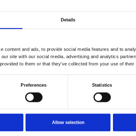
ei paesi virtuosi per quanto riguarda i bilanci
ostat.
Details
 il deficit della pubblica amministrazione ceca
 di uno dei dati più bassi nella regione. Con
it si è fermato al 2,8% del Pil, in altri paesi il dato
e content and ads, to provide social media features and to analy
 our site with our social media, advertising and analytics partn
 deficit è stato addirittura del 6,6% del Pil.
 provided to them or that they’ve collected from your use of their
ubblico complessivo, che lo scorso anno è
a Unione Europea il debito pubblico rappresentava
Preferences
Statistics
onomia.
uropa.eu/eurostat/web/products-euro-
Allow selection