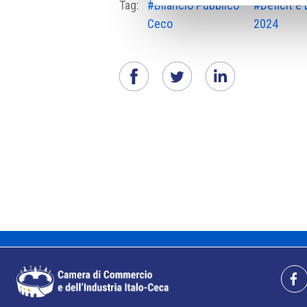
Tag:
#Bilancio Pubblico
#Deficit e 
Ceco
2024