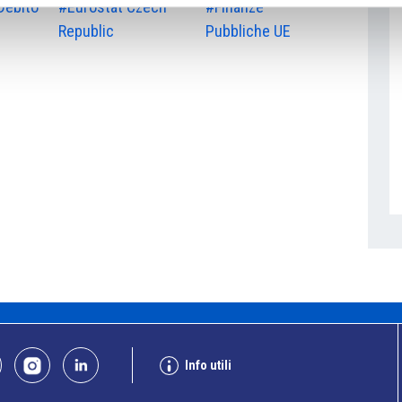
Debito
#Eurostat Czech
#Finanze
Republic
Pubbliche UE
Info utili