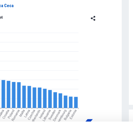
ca Ceca
1
/
1