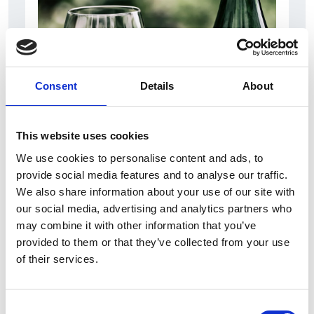
Consent
Details
About
This website uses cookies
10 Agosto 2026
We use cookies to personalise content and ads, to
Il vino italiano rimane leader sul mercato ceco
provide social media features and to analyse our traffic.
We also share information about your use of our site with
Italia
our social media, advertising and analytics partners who
Repubblica Ceca
may combine it with other information that you’ve
provided to them or that they’ve collected from your use
of their services.
Consent