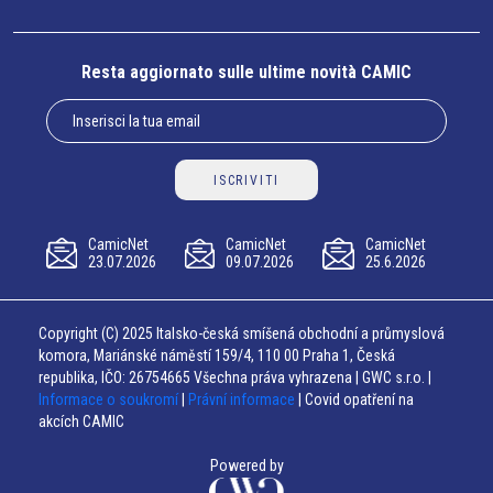
Resta aggiornato sulle ultime novità CAMIC
ISCRIVITI
CamicNet
CamicNet
CamicNet
23.07.2026
09.07.2026
25.6.2026
Copyright (C) 2025 Italsko-česká smíšená obchodní a průmyslová
komora, Mariánské náměstí 159/4, 110 00 Praha 1, Česká
republika, IČO: 26754665 Všechna práva vyhrazena | GWC s.r.o. |
Informace o soukromí
|
Právní informace
| Covid opatření na
akcích CAMIC
Powered by