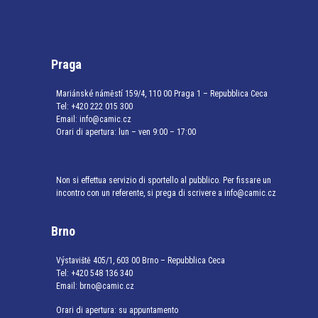
Praga
Mariánské náměstí 159/4, 110 00 Praga 1 – Repubblica Ceca
Tel:
+420 222 015 300
Email:
info@camic.cz
Orari di apertura: lun – ven 9:00 – 17:00
Non si effettua servizio di sportello al pubblico. Per fissare un
incontro con un referente, si prega di scrivere a info@camic.cz
Brno
Výstaviště 405/1, 603 00 Brno – Repubblica Ceca
Tel:
+420 548 136 340
Email:
brno@camic.cz
Orari di apertura: su appuntamento