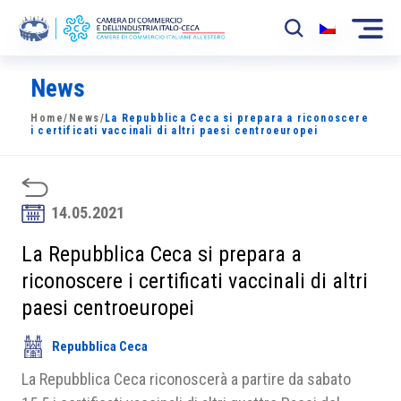
News
La Camera
Home
/
News
/
La Repubblica Ceca si prepara a riconoscere
News
i certificati vaccinali di altri paesi centroeuropei
Eventi
Sviluppo Mercato
14.05.2021
Soci
La Repubblica Ceca si prepara a
riconoscere i certificati vaccinali di altri
Partner
paesi centroeuropei
Progetti
Repubblica Ceca
Area riservata
La Repubblica Ceca riconoscerà a partire da sabato