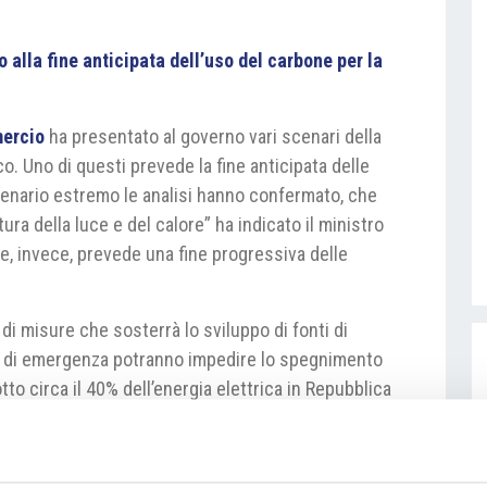
alla fine anticipata dell’uso del carbone per la
mercio
ha presentato al governo vari scenari della
o. Uno di questi prevede la fine anticipata delle
cenario estremo le analisi hanno confermato, che
tura della luce e del calore” ha indicato il ministro
le, invece, prevede una fine progressiva delle
 di misure che sosterrà lo sviluppo di fonti di
so di emergenza potranno impedire lo spegnimento
tto circa il 40% dell’energia elettrica in Repubblica
i permessi a emettere la CO2 tuttavia questa
izia.