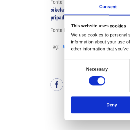
Fonte:
https://www.mpo.gov.cz/cz/ro
Consent
sikela-informoval-vladu-o-opatrenic
pripad-rychleho-utlumu-uhelnych-zd
This website uses cookies
Fonte fotografia: Sev.En
We use cookies to personalis
information about your use of
Tag:
#Decarbonizzazione
#energia
other information that you’ve
elettrica
Consent
Necessary
Selection
Deny