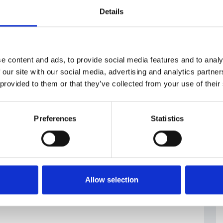
zcestnik/pro-media/tiskove-zpravy/ministr-
Details
h-pro-zajisteni-bezpecnosti-dodavek-i-pro-
roju–281554/
e content and ads, to provide social media features and to analy
 our site with our social media, advertising and analytics partn
#Jozef
#Ministero
#Repubblica
 provided to them or that they’ve collected from your use of their
Síkela
dell'Industria e
Ceca
Commercio
Preferences
Statistics
Allow selection