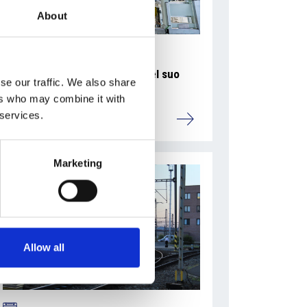
About
La Škoda avvia la produzione del suo
se our traffic. We also share
SUV Peaq
ers who may combine it with
 services.
Repubblica Ceca
Marketing
Allow all