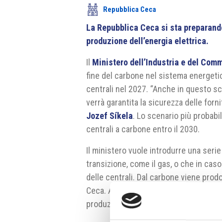
Repubblica Ceca
La Repubblica Ceca si sta preparando 
produzione dell’energia elettrica.
Il
Ministero dell’Industria e del Com
fine del carbone nel sistema energetic
centrali nel 2027. “Anche in questo s
verrà garantita la sicurezza delle forni
Jozef Síkela
. Lo scenario più probabi
centrali a carbone entro il 2030.
Il ministero vuole introdurre una serie
transizione, come il gas, o che in ca
delle centrali. Dal carbone viene prodo
Ceca. A causa dei rialzi dei prezzi de
produzione sta diventando poco reddit