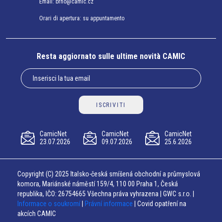
Email:
brno@camic.cz
Orari di apertura: su appuntamento
Resta aggiornato sulle ultime novità CAMIC
ISCRIVITI
CamicNet
CamicNet
CamicNet
23.07.2026
09.07.2026
25.6.2026
Copyright (C) 2025 Italsko-česká smíšená obchodní a průmyslová
komora, Mariánské náměstí 159/4, 110 00 Praha 1, Česká
republika, IČO: 26754665 Všechna práva vyhrazena | GWC s.r.o. |
Informace o soukromí
|
Právní informace
| Covid opatření na
akcích CAMIC