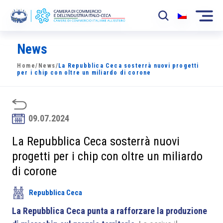
News
La Camera
Home
/
News
/
La Repubblica Ceca sosterrà nuovi progetti
News
per i chip con oltre un miliardo di corone
Eventi
Sviluppo Mercato
09.07.2024
Soci
La Repubblica Ceca sosterrà nuovi
progetti per i chip con oltre un miliardo
Partner
di corone
Progetti
Repubblica Ceca
Area riservata
La Repubblica Ceca punta a rafforzare la produzione