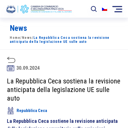
News
La Camera
Home
/
News
/
La Repubblica Ceca sostiena la revisione
News
anticipata della legislazione UE sulle auto
Eventi
Sviluppo Mercato
30.09.2024
Soci
La Repubblica Ceca sostiena la revisione
anticipata della legislazione UE sulle
Partner
auto
Progetti
Repubblica Ceca
Area riservata
La Repubblica Ceca sostiene la revisione anticipata