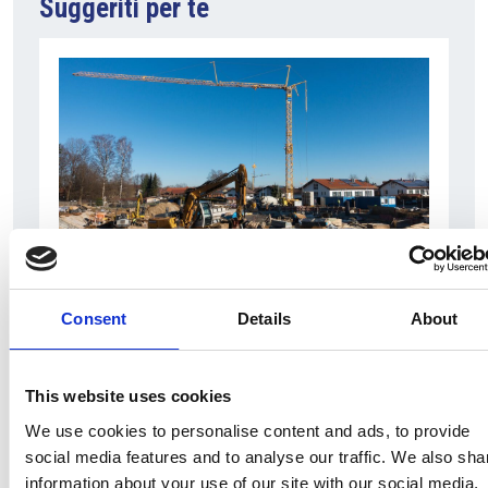
Suggeriti per te
7 Agosto 2026
Nel primo semestre è aumentata fortemente la
Consent
Details
About
costruzione di nuove abitazioni
Repubblica Ceca
This website uses cookies
We use cookies to personalise content and ads, to provide
social media features and to analyse our traffic. We also sha
information about your use of our site with our social media,