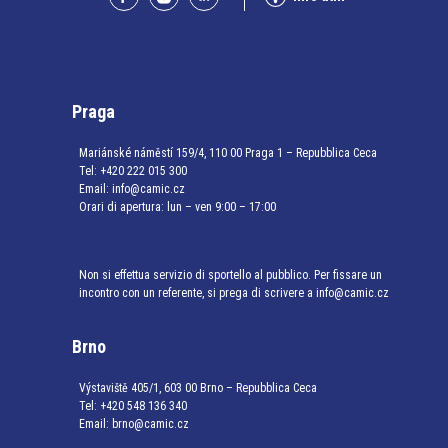
Praga
Mariánské náměstí 159/4, 110 00 Praga 1 – Repubblica Ceca
Tel:
+420 222 015 300
Email:
info@camic.cz
Orari di apertura: lun – ven 9:00 – 17:00
Non si effettua servizio di sportello al pubblico. Per fissare un
incontro con un referente, si prega di scrivere a info@camic.cz
Brno
Výstaviště 405/1, 603 00 Brno – Repubblica Ceca
Tel:
+420 548 136 340
Email:
brno@camic.cz