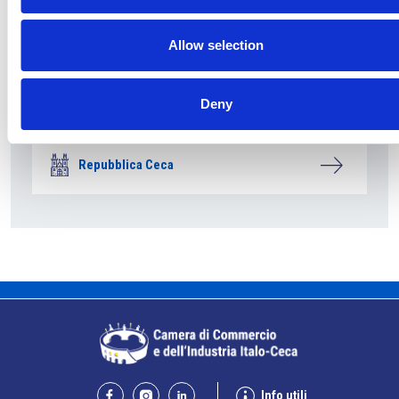
Allow selection
Deny
La società pubblica České dráhy verso la
riconferma nella gara di servizio ferroviario
Repubblica Ceca
Info utili