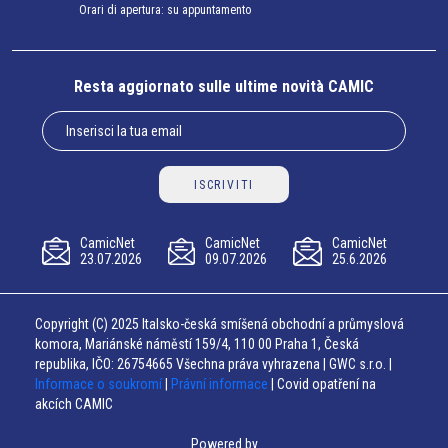
Orari di apertura: su appuntamento
Resta aggiornato sulle ultime novità CAMIC
ISCRIVITI
CamicNet
CamicNet
CamicNet
23.07.2026
09.07.2026
25.6.2026
Copyright (C) 2025 Italsko-česká smíšená obchodní a průmyslová
komora, Mariánské náměstí 159/4, 110 00 Praha 1, Česká
republika, IČO: 26754665 Všechna práva vyhrazena | GWC s.r.o. |
Informace o soukromí
|
Právní informace
| Covid opatření na
akcích CAMIC
Powered by