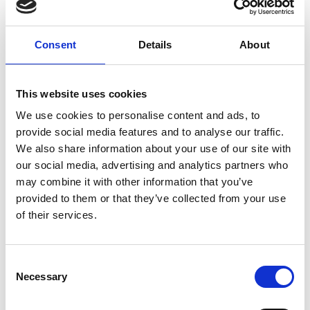
Consent
Details
About
7 Agosto 2026
This website uses cookies
Nel primo semestre è aumentata fortemente la
We use cookies to personalise content and ads, to
costruzione di nuove abitazioni
provide social media features and to analyse our traffic.
We also share information about your use of our site with
Repubblica Ceca
our social media, advertising and analytics partners who
may combine it with other information that you’ve
provided to them or that they’ve collected from your use
of their services.
Consent
Necessary
Selection