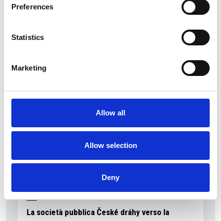
Preferences
Statistics
La Škoda avvia la produzione del suo SUV Peaq
Repubblica Ceca
Marketing
Allow all
Allow selection
Deny
La società pubblica České dráhy verso la