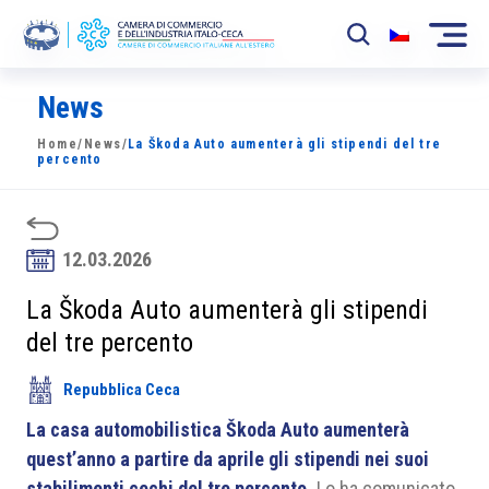
News
La Camera
Home
/
News
/
La Škoda Auto aumenterà gli stipendi del tre
News
percento
Eventi
Sviluppo Mercato
12.03.2026
Soci
La Škoda Auto aumenterà gli stipendi
del tre percento
Partner
Repubblica Ceca
Progetti
La casa automobilistica Škoda Auto aumenterà
Area riservata
quest’anno a partire da aprile gli stipendi nei suoi
stabilimenti cechi del tre percento.
Lo ha comunicato