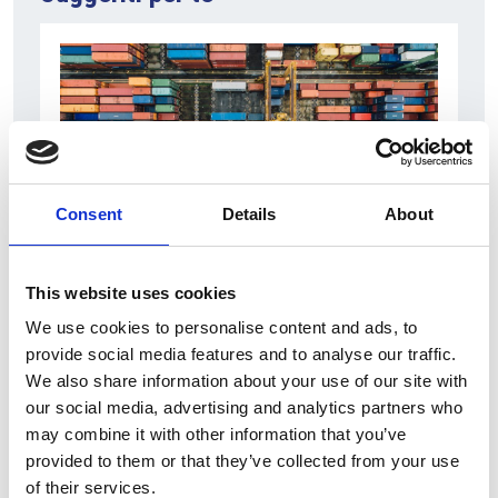
Consent
Details
About
6 Agosto 2026
This website uses cookies
L’interscambio Italia – Repubblica ha superato
We use cookies to personalise content and ads, to
nel primo semestre i dieci miliardi di euro
provide social media features and to analyse our traffic.
We also share information about your use of our site with
Interviste
our social media, advertising and analytics partners who
Overview Economica
may combine it with other information that you’ve
provided to them or that they’ve collected from your use
Repubblica Ceca
of their services.