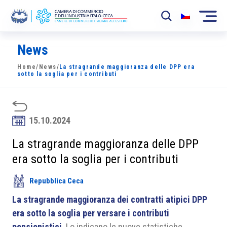
News
La Camera
Home
/
News
/
La stragrande maggioranza delle DPP era
News
sotto la soglia per i contributi
Eventi
Sviluppo Mercato
15.10.2024
Soci
La stragrande maggioranza delle DPP
era sotto la soglia per i contributi
Partner
Repubblica Ceca
Progetti
La stragrande maggioranza dei contratti atipici DPP
Area riservata
era sotto la soglia per versare i contributi
pensionistici
. Lo indicano le nuove statistiche