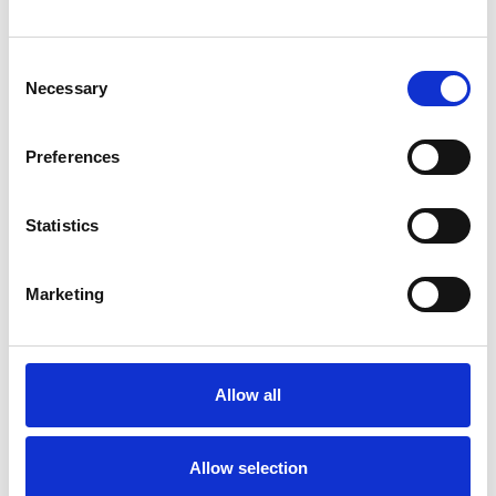
Consent
Necessary
Selection
Preferences
Statistics
Marketing
Accelera la ripresa dell’industria nel corso del
primo semestre
Overview Economica
Allow all
Repubblica Ceca
Allow selection