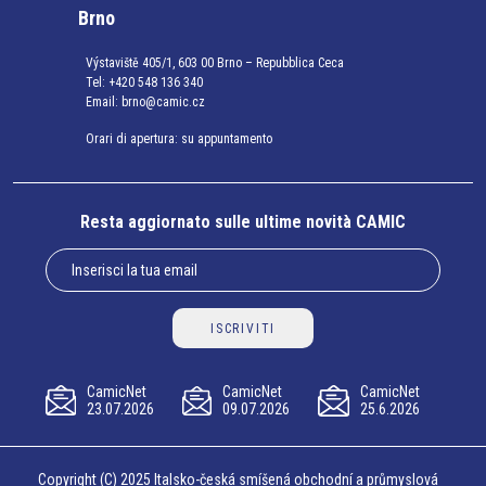
Brno
Výstaviště 405/1, 603 00 Brno – Repubblica Ceca
Tel:
+420 548 136 340
Email:
brno@camic.cz
Orari di apertura: su appuntamento
Resta aggiornato sulle ultime novità CAMIC
ISCRIVITI
CamicNet
CamicNet
CamicNet
23.07.2026
09.07.2026
25.6.2026
Copyright (C) 2025 Italsko-česká smíšená obchodní a průmyslová