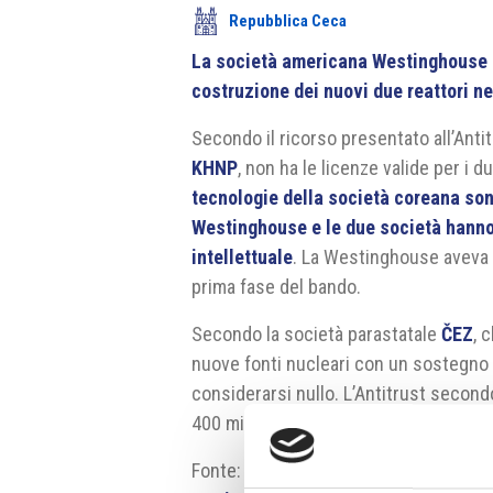
Repubblica Ceca
La società americana Westinghouse ha
costruzione dei nuovi due reattori n
Secondo il ricorso presentato all’Antit
KHNP
, non ha le licenze valide per i 
tecnologie della società coreana sono
Westinghouse e le due società hanno 
intellettuale
. La Westinghouse aveva p
prima fase del bando.
Secondo la società parastatale
ČEZ
, 
nuove fonti nucleari con un sostegno da
considerarsi nullo. L’Antitrust secondo
400 miliardi di corone, che si è svolta
Fonte:
https://ct24.ceskatelevize.c