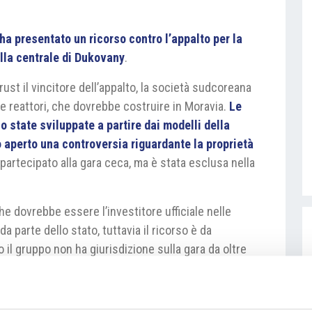
 presentato un ricorso contro l’appalto per la
ella centrale di Dukovany
.
rust il vincitore dell’appalto, la società sudcoreana
due reattori, che dovrebbe costruire in Moravia.
Le
 state sviluppate a partire dai modelli della
aperto una controversia riguardante la proprietà
artecipato alla gara ceca, ma è stata esclusa nella
che dovrebbe essere l’investitore ufficiale nelle
 parte dello stato, tuttavia il ricorso è da
 il gruppo non ha giurisdizione sulla gara da oltre
 in un regime speciale di sicurezza.
z/clanek/domaci/westinghouse-podal-odvolani-