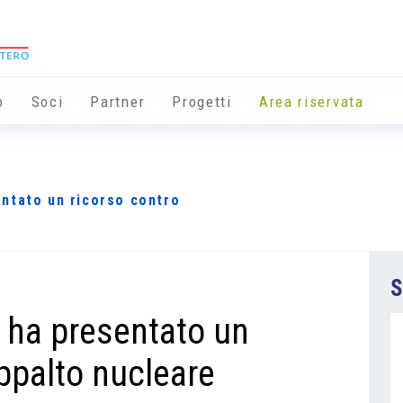
o
Soci
Partner
Progetti
Area riservata
ntato un ricorso contro
S
 ha presentato un
appalto nucleare