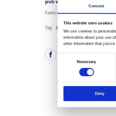
proti-vitezstvi-khnp-v-tendru-na-d
Consent
Fonte fotografia: ČEZ
This website uses cookies
Tag:
#ČEZ
#Dukovany
#KHNP
#pr
We use cookies to personalis
int
information about your use of
other information that you’ve
Consent
Necessary
Selection
Deny