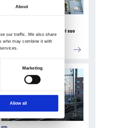
About
La Škoda avvia la produzione del suo
se our traffic. We also share
SUV Peaq
ers who may combine it with
 services.
Repubblica Ceca
Marketing
Allow all