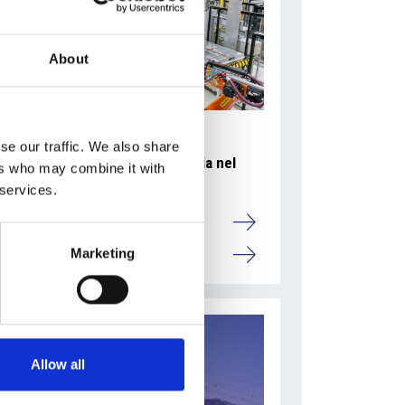
About
se our traffic. We also share
Accelera la ripresa dell’industria nel
ers who may combine it with
corso del primo semestre
 services.
Overview Economica
Marketing
Repubblica Ceca
Allow all