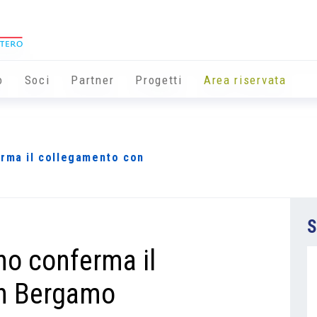
o
Soci
Partner
Progetti
Area riservata
erma il collegamento con
S
no conferma il
n Bergamo