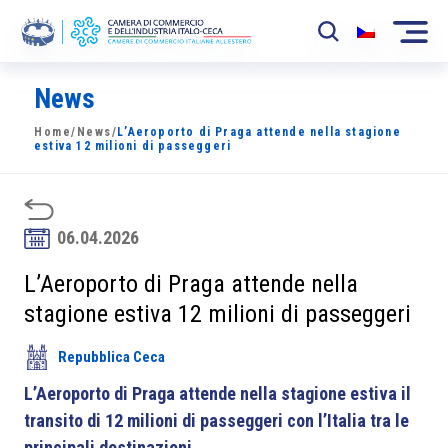
News
La Camera
Home
/
News
/
L’Aeroporto di Praga attende nella stagione
News
estiva 12 milioni di passeggeri
Eventi
Sviluppo Mercato
06.04.2026
Soci
L’Aeroporto di Praga attende nella
stagione estiva 12 milioni di passeggeri
Partner
Repubblica Ceca
Progetti
L’Aeroporto di Praga attende nella stagione estiva il
Area riservata
transito di 12 milioni di passeggeri con l’Italia tra le
principali destinazioni.