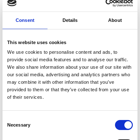
Consent
Details
About
7 Agosto 2026
This website uses cookies
Nel primo semestre è aumentata fortemente la
We use cookies to personalise content and ads, to
costruzione di nuove abitazioni
provide social media features and to analyse our traffic.
We also share information about your use of our site with
Repubblica Ceca
our social media, advertising and analytics partners who
may combine it with other information that you’ve
provided to them or that they’ve collected from your use
of their services.
Consent
Necessary
Selection