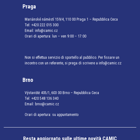
Praga
Mariánské náměstí 159/4, 110 00 Praga 1 – Repubblica Ceca
Tel:
+420 222 015 300
Email:
info@camic.cz
Orari di apertura: lun – ven 9:00 – 17:00
Non si effettua servizio di sportello al pubblico. Per fissare un
incontro con un referente, si prega di scrivere a info@camic.cz
Brno
Výstaviště 405/1, 603 00 Brno – Repubblica Ceca
Tel:
+420 548 136 340
Email:
brno@camic.cz
Orari di apertura: su appuntamento
Resta aggiornato sulle ultime novità CAMIC