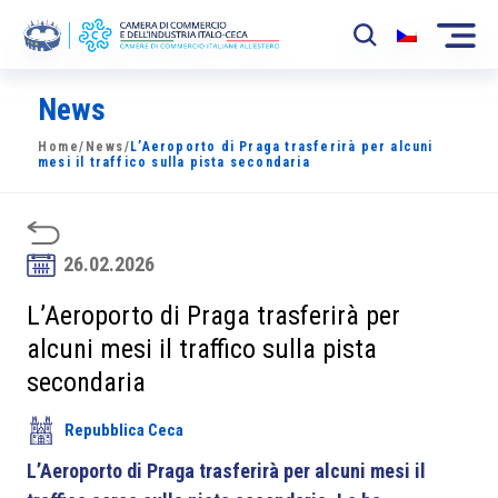
News
La Camera
Home
/
News
/
L’Aeroporto di Praga trasferirà per alcuni
News
mesi il traffico sulla pista secondaria
Eventi
Sviluppo Mercato
26.02.2026
Soci
L’Aeroporto di Praga trasferirà per
alcuni mesi il traffico sulla pista
Partner
secondaria
Progetti
Repubblica Ceca
Area riservata
L’Aeroporto di Praga trasferirà per alcuni mesi il