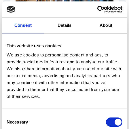
Consent
Details
About
5 Agosto 2026
Il commercio retail continua con una crescita
This website uses cookies
dinamica
We use cookies to personalise content and ads, to
Overview Economica
provide social media features and to analyse our traffic.
We also share information about your use of our site with
Repubblica Ceca
our social media, advertising and analytics partners who
may combine it with other information that you’ve
provided to them or that they’ve collected from your use
of their services.
Consent
Necessary
Selection