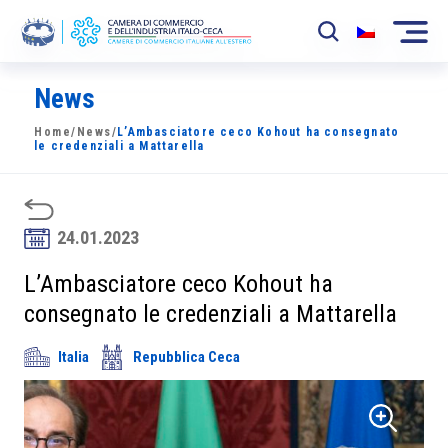
News
La Camera
Home
/
News
/
L’Ambasciatore ceco Kohout ha consegnato
News
le credenziali a Mattarella
Eventi
Sviluppo Mercato
24.01.2023
Soci
L’Ambasciatore ceco Kohout ha
consegnato le credenziali a Mattarella
Partner
Italia
Repubblica Ceca
Progetti
Area riservata