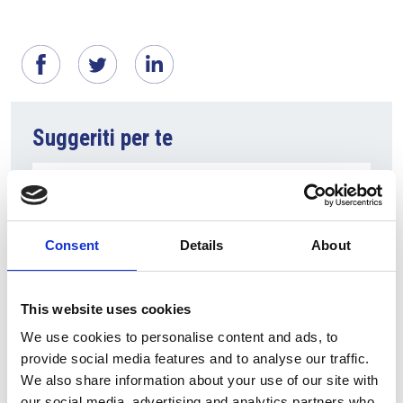
Suggeriti per te
Consent
Details
About
This website uses cookies
We use cookies to personalise content and ads, to
provide social media features and to analyse our traffic.
6 Agosto 2026
We also share information about your use of our site with
L’interscambio Italia – Repubblica ha superato
our social media, advertising and analytics partners who