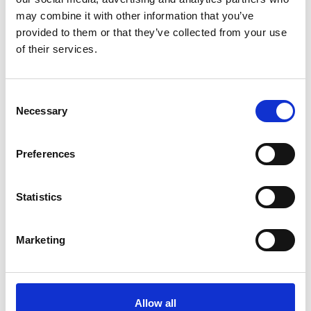
nel primo semestre i dieci miliardi di euro
may combine it with other information that you’ve
provided to them or that they’ve collected from your use
Interviste
of their services.
Overview Economica
Repubblica Ceca
Consent
Necessary
Selection
Preferences
Statistics
Marketing
Accelera la ripresa dell’industria nel corso del
Allow all