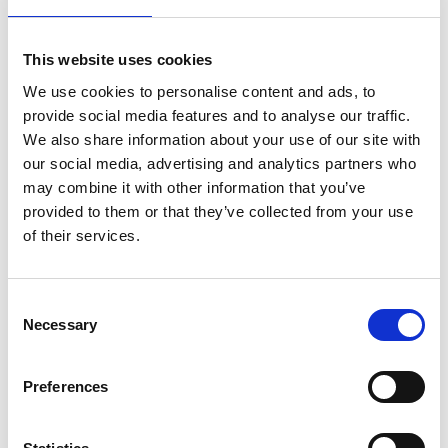
Nel primo semestre è aumentata fortemente la
costruzione di nuove abitazioni
This website uses cookies
Repubblica Ceca
We use cookies to personalise content and ads, to
provide social media features and to analyse our traffic.
We also share information about your use of our site with
our social media, advertising and analytics partners who
may combine it with other information that you’ve
provided to them or that they’ve collected from your use
of their services.
Consent
Necessary
Selection
La Škoda avvia la produzione del suo SUV Peaq
Preferences
Repubblica Ceca