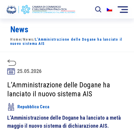
News
La Camera
Home
/
News
/
L’Amministrazione delle Dogane ha lanciato il
News
nuovo sistema AIS
Eventi
Sviluppo Mercato
25.05.2026
Soci
L’Amministrazione delle Dogane ha
lanciato il nuovo sistema AIS
Partner
Repubblica Ceca
Progetti
L’Amministrazione delle Dogane ha lanciato a metà
Area riservata
maggio il nuovo sistema di dichiarazione AIS.