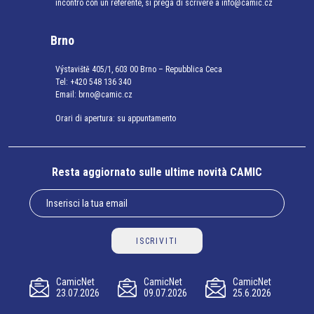
incontro con un referente, si prega di scrivere a info@camic.cz
Brno
Výstaviště 405/1, 603 00 Brno – Repubblica Ceca
Tel:
+420 548 136 340
Email:
brno@camic.cz
Orari di apertura: su appuntamento
Resta aggiornato sulle ultime novità CAMIC
ISCRIVITI
CamicNet
CamicNet
CamicNet
23.07.2026
09.07.2026
25.6.2026