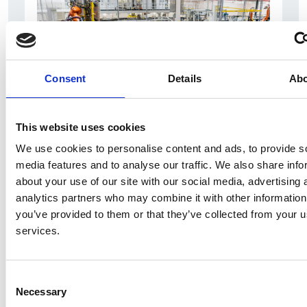
Consent
Details
Ab
This website uses cookies
We use cookies to personalise content and ads, to provide s
Accelera la ripresa dell’industria nel corso del
media features and to analyse our traffic. We also share info
primo semestre
about your use of our site with our social media, advertising 
analytics partners who may combine it with other information
Overview Economica
you’ve provided to them or that they’ve collected from your us
Repubblica Ceca
services.
Consent
Necessary
Selection