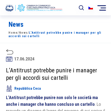
News
La Camera
Home
/
News
/
L’Antitrust potrebbe punire i manager per gli
News
accordi sui cartelli
Eventi
Sviluppo Mercato
17.06.2024
Soci
L’Antitrust potrebbe punire i manager
per gli accordi sui cartelli
Partner
Repubblica Ceca
Progetti
L’Antitrust potrebbe punire non solo le società ma
Area riservata
anche i manager che hanno concluso un cartello
. Lo
prevede un disegno di legge del governo, di cui scrive il