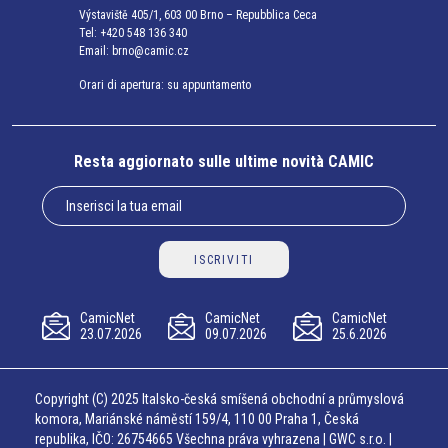
Výstaviště 405/1, 603 00 Brno – Repubblica Ceca
Tel:
+420 548 136 340
Email:
brno@camic.cz
Orari di apertura: su appuntamento
Resta aggiornato sulle ultime novità CAMIC
ISCRIVITI
CamicNet
CamicNet
CamicNet
23.07.2026
09.07.2026
25.6.2026
Copyright (C) 2025 Italsko-česká smíšená obchodní a průmyslová
komora, Mariánské náměstí 159/4, 110 00 Praha 1, Česká
republika, IČO: 26754665 Všechna práva vyhrazena | GWC s.r.o. |