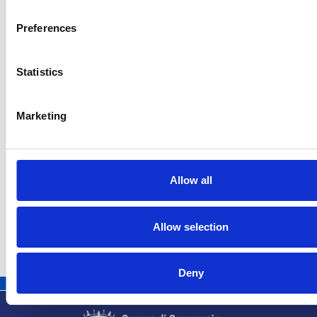
Preferences
Statistics
Marketing
Le modifiche delle capacità riservate della rete
elettriche partiranno dal 2027
Allow all
Repubblica Ceca
Allow selection
Deny