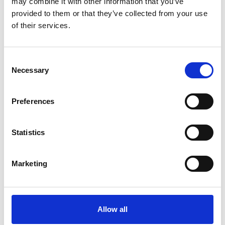
may combine it with other information that you’ve
Domenico Virgulti
– Tasso & Co..
provided to them or that they’ve collected from your use
of their services.
Tag:
#Assemblea Generale
#CAMIC
#soci
Consent
Necessary
Selection
Preferences
Suggeriti per te
Statistics
Marketing
Allow all