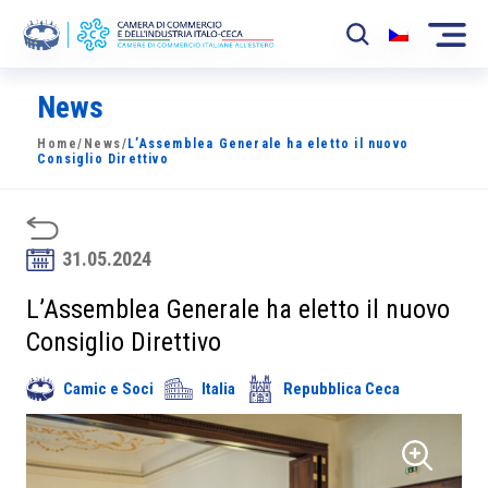
News
La Camera
Home
/
News
/
L’Assemblea Generale ha eletto il nuovo
News
Consiglio Direttivo
Eventi
Sviluppo Mercato
31.05.2024
Soci
L’Assemblea Generale ha eletto il nuovo
Consiglio Direttivo
Partner
Camic e Soci
Italia
Repubblica Ceca
Progetti
Area riservata