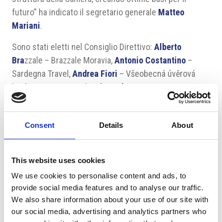
futuro” ha indicato il segretario generale
Matteo
Mariani
.
Sono stati eletti nel Consiglio Direttivo:
Alberto
Bra
zzale – Brazzale Moravia,
Antonio Costantino
–
Sardegna Travel,
Andrea Fiori
– Všeobecná úvěrová
banka Intesa Sanpaolo,
Riccardo Lucque
– La
Collezione,
Danilo Manghi
– Manghi Czech Republic,
Roberto Massa
– BS&P,
Alessandro Pasquale
–
Consent
Details
About
Mattoni 1873,
Francesco Augusto Razetto
–
Architectural Consulting,
Carlo Schiavetto
– Generali
Česká pojišťovna,
Valentina Stranieri
– Unicredit Bank
This website uses cookies
CZ & SK,
Thomas Wieder
– Ferrero Česká,
Pavel Zezula
We use cookies to personalise content and ads, to
– Nová Mosilana.
provide social media features and to analyse our traffic.
We also share information about your use of our site with
Del Collegio dei Revisori fanno parte:
Mario Moretti
–
our social media, advertising and analytics partners who
Horizon Consulting Italy STP,
Luca Savino
– Liu.Jo,