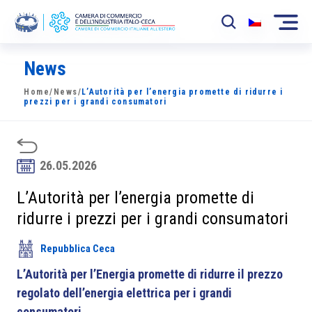
News
La Camera
Home
/
News
/
L’Autorità per l’energia promette di ridurre i
News
prezzi per i grandi consumatori
Eventi
Sviluppo Mercato
26.05.2026
Soci
L’Autorità per l’energia promette di
ridurre i prezzi per i grandi consumatori
Partner
Repubblica Ceca
Progetti
L’Autorità per l’Energia promette di ridurre il prezzo
Area riservata
regolato dell’energia elettrica per i grandi
consumatori.