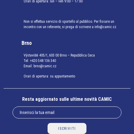
Orari di apertura: lun – ven 9:00 – 17:00
Non si effettua servizio di sportello al pubblico. Per fissare un
incontro con un referente, si prega di scrivere a info@camic.cz
Brno
Výstaviště 405/1, 603 00 Brno – Repubblica Ceca
Tel:
+420 548 136 340
Email:
brno@camic.cz
Orari di apertura: su appuntamento
Resta aggiornato sulle ultime novità CAMIC
ISCRIVITI