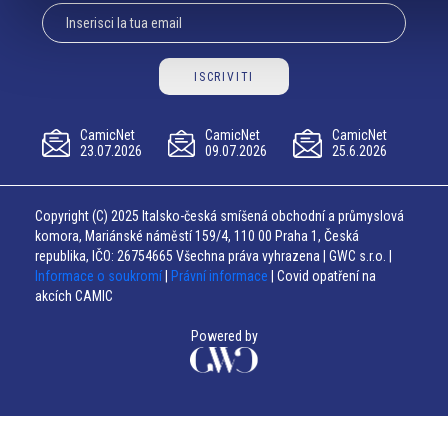
ISCRIVITI
CamicNet
CamicNet
CamicNet
23.07.2026
09.07.2026
25.6.2026
Copyright (C) 2025 Italsko-česká smíšená obchodní a průmyslová
komora, Mariánské náměstí 159/4, 110 00 Praha 1, Česká
republika, IČO: 26754665 Všechna práva vyhrazena | GWC s.r.o. |
Informace o soukromí
|
Právní informace
| Covid opatření na
akcích CAMIC
Powered by