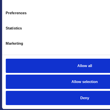
Praga
Mariánské náměstí 159/4, 110 00 Praga 1 – Repubblica Ceca
Preferences
Tel:
+420 222 015 300
Email:
info@camic.cz
Orari di apertura: lun – ven 9:00 – 17:00
Statistics
Non si effettua servizio di sportello al pubblico. Per fissare un
Marketing
incontro con un referente, si prega di scrivere a info@camic.cz
Brno
Allow all
Výstaviště 405/1, 603 00 Brno – Repubblica Ceca
Tel:
+420 548 136 340
Email:
brno@camic.cz
Allow selection
Orari di apertura: su appuntamento
Deny
Resta aggiornato sulle ultime novità CAMIC