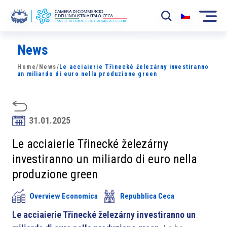
News
La Camera
Home
/
News
/
Le acciaierie Třinecké železárny investiranno
News
un miliardo di euro nella produzione green
Eventi
Sviluppo Mercato
31.01.2025
Soci
Le acciaierie Třinecké železárny
investiranno un miliardo di euro nella
Partner
produzione green
Progetti
Overview Economica
Repubblica Ceca
Area riservata
Le acciaierie Třinecké železárny investiranno un